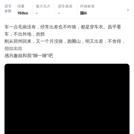
原车
排量
最大马力
原车座高
环保标准
参数
150cc
-
-
国ⅲ
车一点毛病没有，经常出差也不咋骑，都是穿车衣。昌平看
车，不出外地，勿扰
刚从郑州回来，又一个月没骑，跑圈山，明又出差，不舍得，
但出出出
感兴趣就和我“聊一聊”吧