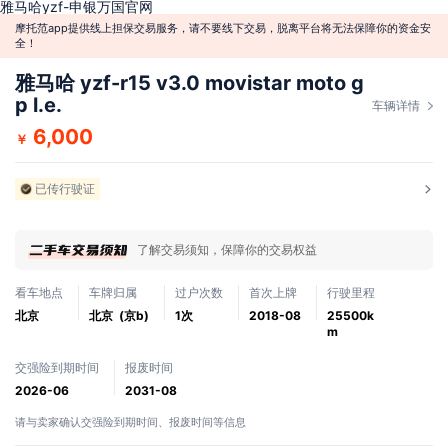
雅马哈yzf-申银万国官网
摩托范app提供线上担保交易服务，请不要线下交易，脱离平台将无法保障你的资金安
全！
雅马哈 yzf-r15 v3.0 movistar moto g
p l.e.
车辆详情
6,000
￥
已传行驶证
了解交易须知，保障你的交易权益
看车地点
车牌归属
过户次数
首次上牌
行驶里程
北京
北京 (京b)
1次
2018-08
25500k
m
交强险到期时间
报废时间
2026-06
2031-08
请与卖家确认交强险到期时间、报废时间等信息