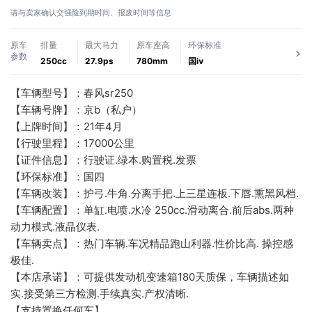
请与卖家确认交强险到期时间、报废时间等信息
原车
排量
最大马力
原车座高
环保标准
参数
250cc
27.9ps
780mm
国ⅳ
【车辆型号】：春风sr250 
【车辆号牌】：京b（私户）
【上牌时间】：21年4月
【行驶里程】：17000公里
【证件信息】：行驶证.绿本.购置税.发票
【环保标准】：国四
【车辆改装】：护弓.牛角.分离手把.上三星连板.下唇.熏黑风档.
【车辆配置】：单缸.电喷.水冷 250cc.滑动离合.前后abs.两种
动力模式.液晶仪表.
【车辆卖点】：热门车辆.车况精品跑山利器.性价比高. 操控感
极佳.
【本店承诺】：可提供发动机变速箱180天质保，车辆描述如
实.接受第三方检测.手续真实.产权清晰.
【支持置换任何车】