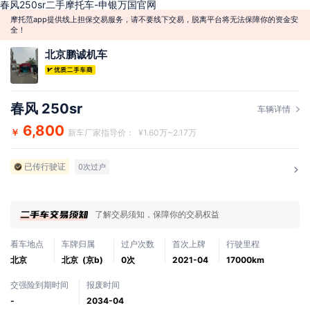
春风250sr二手摩托车-申银万国官网
摩托范app提供线上担保交易服务，请不要线下交易，脱离平台将无法保障你的资金安
全！
北京鹏诚机车
春风 250sr
车辆详情
6,800
￥
新车厂家指导价： ¥1.60万~2.17万
已传行驶证
0次过户
了解交易须知，保障你的交易权益
看车地点
车牌归属
过户次数
首次上牌
行驶里程
北京
北京 (京b)
0次
2021-04
17000km
交强险到期时间
报废时间
-
2034-04