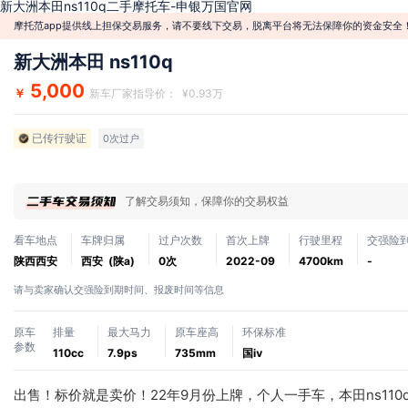
新大洲本田ns110q二手摩托车-申银万国官网
摩托范app提供线上担保交易服务，请不要线下交易，脱离平台将无法保障你的资金安全
新大洲本田 ns110q
5,000
￥
新车厂家指导价： ¥0.93万
已传行驶证
0次过户
了解交易须知，保障你的交易权益
看车地点
车牌归属
过户次数
首次上牌
行驶里程
交强险
陕西西安
西安 (陕a)
0次
2022-09
4700km
-
请与卖家确认交强险到期时间、报废时间等信息
原车
排量
最大马力
原车座高
环保标准
参数
110cc
7.9ps
735mm
国ⅳ
出售！标价就是卖价！22年9月份上牌，个人一手车，本田ns1