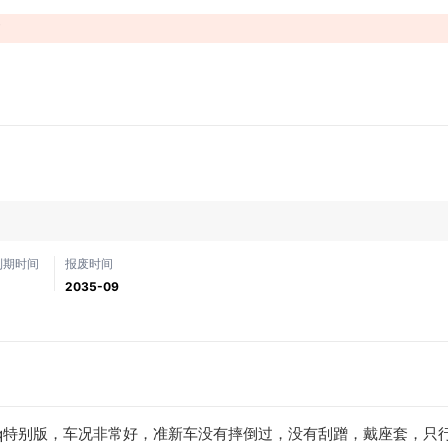
！
到期时间
报废时间
2035-09
10q特别版，车况非常好，准新车没有摔倒过，没有刮蹭，戴座套，只