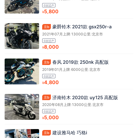
0次过户
5,800
¥
豪爵铃木 2021款 gsx250r-a
京b
2021年07月上牌
/
13000公里
/
北京市
0次过户
8,000
¥
春风 2019款 250nk 高配版
京b
2019年01月上牌
/
6000公里
/
北京市
0次过户
4,800
¥
济南铃木 2020款 uy125 高配版
京b
2020年08月上牌
/
13000公里
/
北京市
0次过户
5,000
¥
建设雅马哈 巧格i
京b