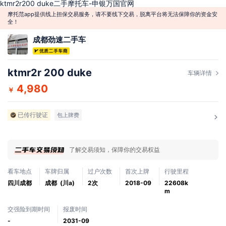
ktmr2r200 duke二手摩托车-申银万国官网
摩托范app提供线上担保交易服务，请不要线下交易，脱离平台将无法保障你的资金安
全！
成都劲速二手车
ktmr2r 200 duke
车辆详情
4,980
￥
已传行驶证
包上牌费
了解交易须知，保障你的交易权益
看车地点
车牌归属
过户次数
首次上牌
行驶里程
四川成都
成都 (川a)
2次
2018-09
22608k
m
交强险到期时间
报废时间
-
2031-09