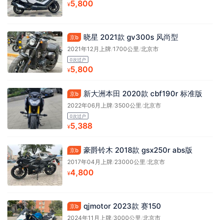
5,800
¥
晓星 2021款 gv300s 风尚型
京b
2021年12月上牌
/
1700公里
/
北京市
0次过户
5,800
¥
新大洲本田 2020款 cbf190r 标准版
京b
2022年06月上牌
/
3500公里
/
北京市
0次过户
5,388
¥
豪爵铃木 2018款 gsx250r abs版
京b
2017年04月上牌
/
23000公里
/
北京市
4,800
¥
qjmotor 2023款 赛150
京b
2024年11月上牌
/
3000公里
/
北京市