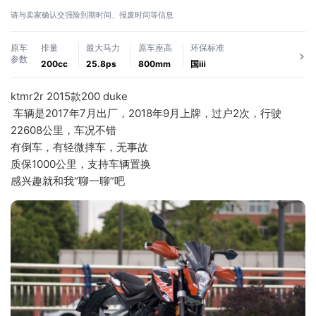
请与卖家确认交强险到期时间、报废时间等信息
原车
排量
最大马力
原车座高
环保标准
参数
200cc
25.8ps
800mm
国ⅲ
ktmr2r 2015款200 duke
 车辆是2017年7月出厂，2018年9月上牌，过户2次，行驶
22608公里，车况不错
有倒车，有轻微摔车，无事故
质保1000公里，支持车辆置换
感兴趣就和我“聊一聊”吧