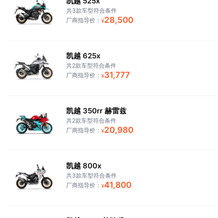
凯越 525x
共3款车型符合条件
28,500
厂商指导价：
¥
凯越 625x
共2款车型符合条件
31,777
厂商指导价：
¥
凯越 350rr 赫雷兹
共2款车型符合条件
20,980
厂商指导价：
¥
凯越 800x
共3款车型符合条件
41,800
厂商指导价：
¥