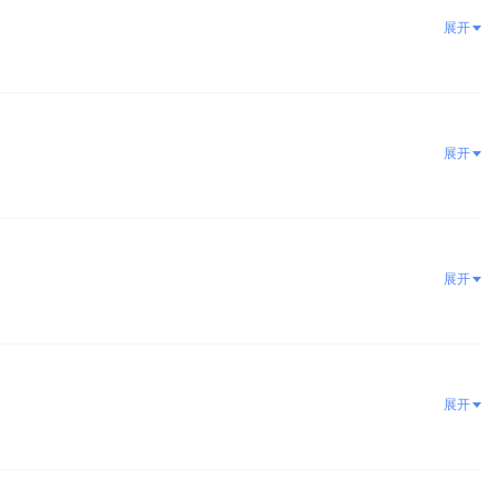
展开
展开
展开
展开