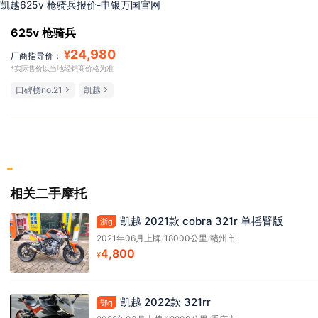
凯越625v 枪骑兵报价-申银万国官网
625v 枪骑兵
24,980
¥
厂商指导价：
*实际售价以当地经销商价格为准
口碑榜no.21
凯越
相关二手摩托
凯越 2021款 cobra 321r 单摇臂版
浙g
2021年06月上牌
/
18000公里
/
赣州市
4,800
¥
凯越 2022款 321rr
鄂q