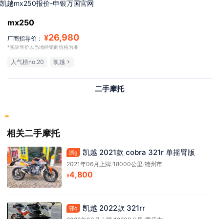
凯越mx250报价-申银万国官网
mx250
26,980
¥
厂商指导价：
*实际售价以当地经销商价格为准
人气榜no.20
凯越
二手摩托
相关二手摩托
凯越 2021款 cobra 321r 单摇臂版
浙g
2021年06月上牌
/
18000公里
/
赣州市
4,800
¥
凯越 2022款 321rr
鄂q