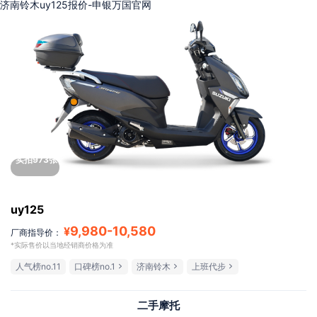
济南铃木uy125报价-申银万国官网
实拍973张
uy125
9,980
-
10,580
¥
厂商指导价：
*实际售价以当地经销商价格为准
人气榜no.11
口碑榜no.1
济南铃木
上班代步
二手摩托