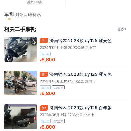
苏州601家
车型
测评
口碑
资讯
相关二手摩托
更多
济南铃木 2023款 uy125 哑光色
贵a
2024年09月上牌
/
2000公里
/
贵阳市
新上架
8,800
¥
济南铃木 2023款 uy125 哑光色
鲁c
2023年08月上牌
/
6500公里
/
淄博市
新上架
0次过户
6,800
¥
济南铃木 2020款 uy125 百年版
京b
2022年06月上牌
/
1766公里
/
北京市
新上架
0次过户
8,800
¥