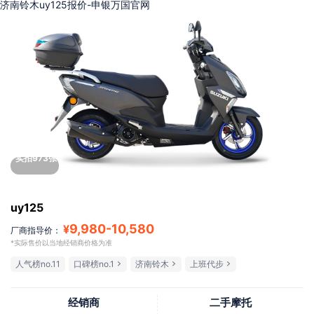
济南铃木uy125报价-申银万国官网
实拍973张
uy125
9,980
-
10,580
¥
厂商指导价：
*实际售价以当地经销商价格为准
人气榜no.11
口碑榜no.1
济南铃木
上班代步
经销商
二手摩托