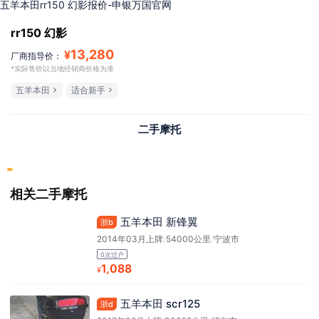
五羊本田rr150 幻影报价-申银万国官网
rr150 幻影
13,280
¥
厂商指导价：
*实际售价以当地经销商价格为准
五羊本田
适合新手
二手摩托
相关二手摩托
五羊本田 新锋翼
浙b
2014年03月上牌
/
54000公里
/
宁波市
0次过户
1,088
¥
五羊本田 scr125
浙d