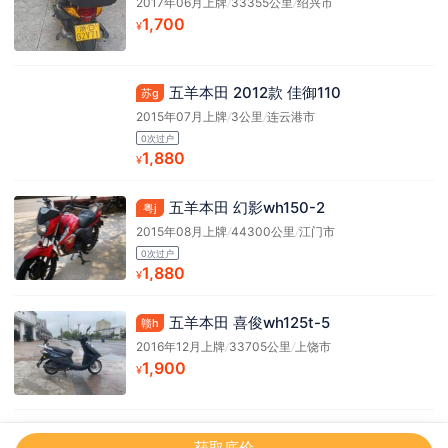
2017年06月上牌
/
33355公里
/
绍兴市
1,700
¥
五羊本田 2012款 佳御110
苏g
2015年07月上牌
/
3公里
/
连云港市
0次过户
1,880
¥
五羊本田 幻影wh150-2
粤j
2015年08月上牌
/
44300公里
/
江门市
0次过户
1,880
¥
五羊本田 喜俊wh125t-5
赣h
2016年12月上牌
/
33705公里
/
上饶市
1,900
¥
获取底价