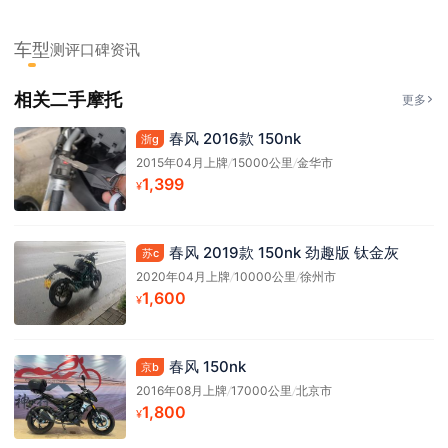
车型
测评
口碑
资讯
相关二手摩托
更多
春风 2016款 150nk
浙g
2015年04月上牌
/
15000公里
/
金华市
1,399
¥
春风 2019款 150nk 劲趣版 钛金灰
苏c
2020年04月上牌
/
10000公里
/
徐州市
1,600
¥
春风 150nk
京b
2016年08月上牌
/
17000公里
/
北京市
1,800
¥