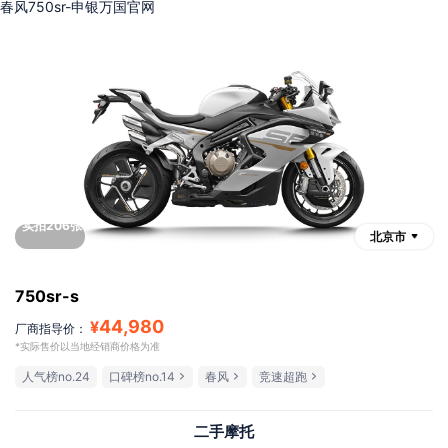
春风750sr-申银万国官网
实拍206张
北京市
750sr-s
44,980
¥
厂商指导价：
*实际售价以当地经销商价格为准
人气榜no.24
口碑榜no.14
春风
竞速超跑
二手摩托