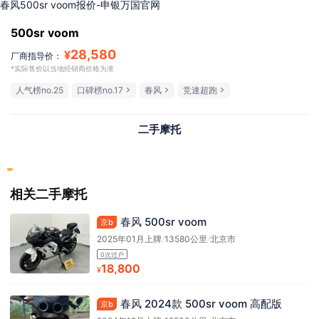
春风500sr voom报价-申银万国官网
500sr voom
28,580
¥
厂商指导价：
*实际售价以当地经销商价格为准
人气榜no.25
口碑榜no.17
春风
竞速超跑
二手摩托
相关二手摩托
春风 500sr voom
京b
2025年01月上牌
/
13580公里
/
北京市
0次过户
18,800
¥
春风 2024款 500sr voom 高配版
京b