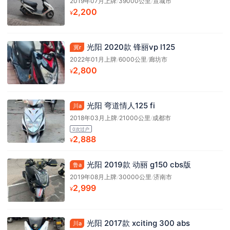
2019年07月上牌
/
39000公里
/
宣城市
2,200
¥
光阳 2020款 锋丽vp l125
冀r
2022年01月上牌
/
6000公里
/
廊坊市
2,800
¥
光阳 弯道情人125 fi
川a
2018年03月上牌
/
21000公里
/
成都市
0次过户
2,888
¥
光阳 2019款 动丽 g150 cbs版
鲁a
2019年08月上牌
/
30000公里
/
济南市
2,999
¥
光阳 2017款 xciting 300 abs
川a