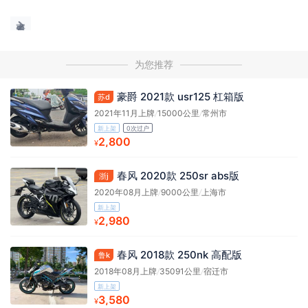
为您推荐
豪爵 2021款 usr125 杠箱版
苏d
2021年11月上牌
/
15000公里
/
常州市
新上架
0次过户
2,800
¥
春风 2020款 250sr abs版
浙j
2020年08月上牌
/
9000公里
/
上海市
新上架
2,980
¥
春风 2018款 250nk 高配版
鲁k
2018年08月上牌
/
35091公里
/
宿迁市
新上架
3,580
¥