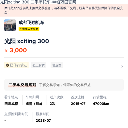
光阳xciting 300 二手摩托车-申银万国官网
摩托范app提供线上担保交易服务，请不要线下交易，脱离平台将无法保障你的资金安
全！
成都飞翔机车
光阳 xciting 300
3,000
￥
已传行驶证
包上牌费
包运费
了解交易须知，保障你的交易权益
看车地点
车牌归属
过户次数
首次上牌
行驶里程
四川成都
成都 (川a)
2次
2015-07
47000km
交强险到期时间
报废时间
-
2028-07