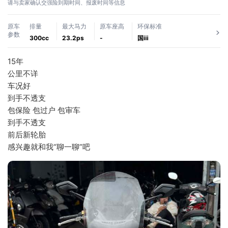
请与卖家确认交强险到期时间、报废时间等信息
原车
排量
最大马力
原车座高
环保标准
参数
300cc
23.2ps
-
国ⅲ
15年
公里不详
车况好
到手不透支
包保险 包过户 包审车
到手不透支
前后新轮胎
感兴趣就和我“聊一聊”吧