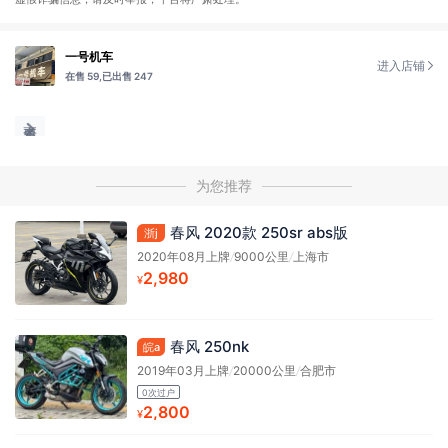
一号机车
进入店铺
在售 59,
已出售 247
为您推荐
春风 2020款 250sr abs版
浙j
2020年08月上牌
/
9000公里
/
上海市
2,980
¥
春风 250nk
皖a
2019年03月上牌
/
20000公里
/
合肥市
0次过户
2,800
¥