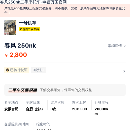
春风250nk二手摩托车-申银万国官网
摩托范app提供线上担保交易服务，请不要线下交易，脱离平台将无法保障你的资金安
全！
一号机车
春风 250nk
车辆详情
2,800
￥
已传行驶证
0次过户
了解交易须知，保障你的交易权益
看车地点
车牌归属
过户次数
首次上牌
行驶里程
安徽合肥
合肥 (皖a)
0次
2019-03
20000k
m
交强险到期时间
报废时间