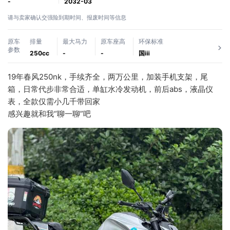
-
2032-03
请与卖家确认交强险到期时间、报废时间等信息
原车
排量
最大马力
原车座高
环保标准
参数
250cc
-
-
国ⅲ
19年春风250nk，手续齐全，两万公里，加装手机支架，尾
箱，日常代步非常合适，单缸水冷发动机，前后abs，液晶仪
表，全款仅需小几千带回家
感兴趣就和我“聊一聊”吧