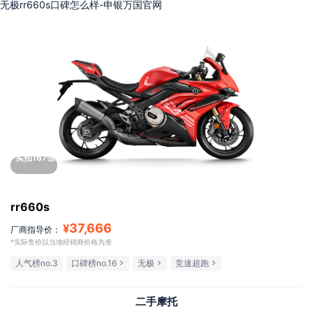
无极rr660s口碑怎么样-申银万国官网
实拍167张
rr660s
37,666
¥
厂商指导价：
*实际售价以当地经销商价格为准
人气榜no.3
口碑榜no.16
无极
竞速超跑
二手摩托