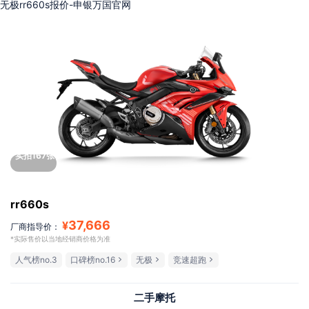
无极rr660s报价-申银万国官网
实拍167张
rr660s
37,666
¥
厂商指导价：
*实际售价以当地经销商价格为准
人气榜no.3
口碑榜no.16
无极
竞速超跑
二手摩托