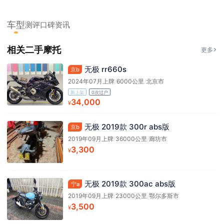
车型
测评
口碑
资讯
相关二手摩托
更多
无极 rr660s
京b
2024年07月上牌
/
6000公里
/
北京市
新上架
0次过户
34,000
¥
无极 2019款 300r abs版
京b
2019年09月上牌
/
36000公里
/
廊坊市
3,300
¥
无极 2019款 300ac abs版
宁a
2019年09月上牌
/
23000公里
/
鄂尔多斯市
3,500
¥