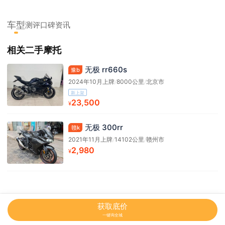
车型
测评
口碑
资讯
相关二手摩托
无极 rr660s
豫b
2024年10月上牌
/
8000公里
/
北京市
新上架
23,500
¥
无极 300rr
赣k
2021年11月上牌
/
14102公里
/
赣州市
2,980
¥
网站地图
获取底价
一键询全城