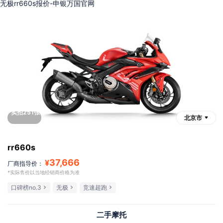
无极rr660s报价-申银万国官网
实拍251张
北京市
rr660s
37,666
¥
厂商指导价：
*实际售价以当地经销商价格为准
口碑榜no.3
无极
竞速超跑
二手摩托