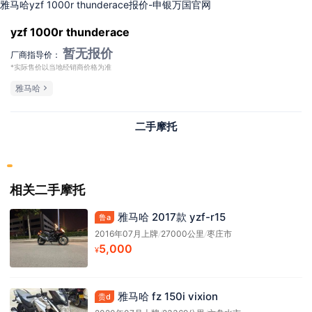
雅马哈yzf 1000r thunderace报价-申银万国官网
yzf 1000r thunderace
暂无报价
厂商指导价：
*实际售价以当地经销商价格为准
雅马哈
二手摩托
相关二手摩托
雅马哈 2017款 yzf-r15
鲁a
2016年07月上牌
/
27000公里
/
枣庄市
5,000
¥
雅马哈 fz 150i vixion
贵d