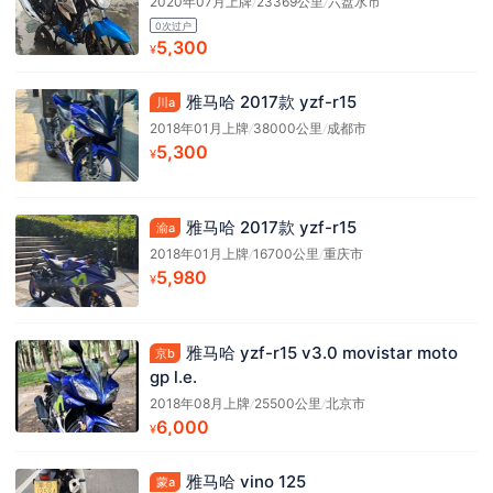
2020年07月上牌
/
23369公里
/
六盘水市
0次过户
5,300
¥
雅马哈 2017款 yzf-r15
川a
2018年01月上牌
/
38000公里
/
成都市
5,300
¥
雅马哈 2017款 yzf-r15
渝a
2018年01月上牌
/
16700公里
/
重庆市
5,980
¥
雅马哈 yzf-r15 v3.0 movistar moto
京b
gp l.e.
2018年08月上牌
/
25500公里
/
北京市
6,000
¥
雅马哈 vino 125
蒙a