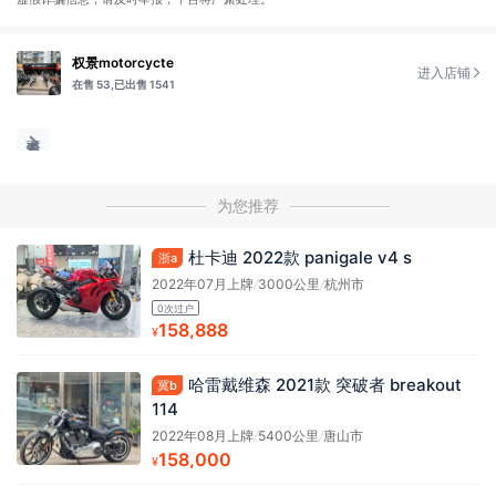
权景motorcycte
进入店铺
在售 53,
已出售 1541
为您推荐
杜卡迪 2022款 panigale v4 s
浙a
2022年07月上牌
/
3000公里
/
杭州市
0次过户
158,888
¥
哈雷戴维森 2021款 突破者 breakout
冀b
114
2022年08月上牌
/
5400公里
/
唐山市
158,000
¥