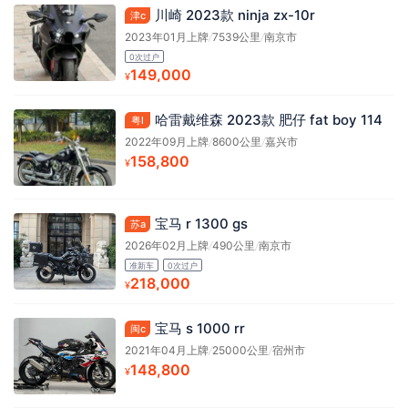
川崎 2023款 ninja zx-10r
津c
2023年01月上牌
/
7539公里
/
南京市
0次过户
149,000
¥
哈雷戴维森 2023款 肥仔 fat boy 114
粤l
2022年09月上牌
/
8600公里
/
嘉兴市
158,800
¥
宝马 r 1300 gs
苏a
2026年02月上牌
/
490公里
/
南京市
准新车
0次过户
218,000
¥
宝马 s 1000 rr
闽c
2021年04月上牌
/
25000公里
/
宿州市
148,800
¥