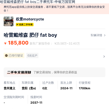
哈雷戴维森肥仔 fat boy二手摩托车-申银万国官网
摩托范app提供线上担保交易服务，请不要线下交易，脱离平台将无法保障你的资金安
全！
权景motorcycte
哈雷戴维森 肥仔 fat boy
车辆详情
185,800
￥
新车厂家指导价： ¥25.58万~32.40万
已传行驶证
0次过户
了解交易须知，保障你的交易权益
看车地点
车牌归属
过户次数
首次上牌
行驶里程
贵州遵义
贵阳 (贵a)
0次
2024-11
1700km
交强险到期时间
报废时间
-
2037-11