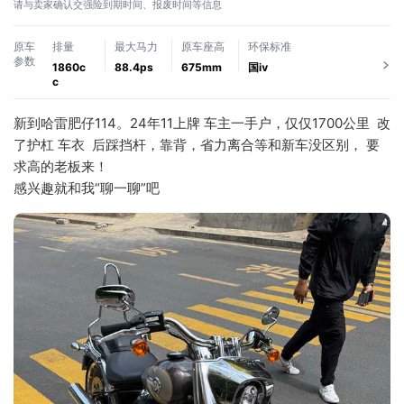
请与卖家确认交强险到期时间、报废时间等信息
原车
排量
最大马力
原车座高
环保标准
参数
1860c
88.4ps
675mm
国ⅳ
c
新到哈雷肥仔114。24年11上牌 车主一手户，仅仅1700公里  改
了护杠 车衣  后踩挡杆，靠背，省力离合等和新车没区别， 要
求高的老板来！
感兴趣就和我“聊一聊”吧