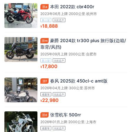
本田 2022款 cbr400r
浙a
2023年06月上牌
/
2000公里
/
杭州市
新上架
0次过户
18,888
¥
豪爵 2024款 tr300 plus 旅行版(边箱/
浙m
靠背/风挡)
2025年09月上牌
/
2000公里
/
合肥市
新上架
0次过户
17,800
¥
春风 2025款 450cl-c amt版
浙f
2026年04月上牌
/
300公里
/
苏州市
准新车
0次过户
22,980
¥
张雪机车 500rr
浙d
2026年01月上牌
/
2000公里
/
上海市
准新车
0次过户