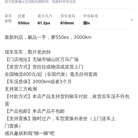
请与卖家确认交强险到期时间、报废时间等信息
原车
排量
最大马力
原车座高
环保标准
参数
550cc
61.2ps
810mm
国ⅳ
最新到店，极品一手，赛550es，3000km
现车实车，图片党勿转
【门店地址】无锡市锡山区万马广场
【发货方式】货拉拉或物流或送货上门
全国物流600元/起（全国代发）毫无任何套路
【车况质保】3000km或者3个月
支持第三方检测
【付款方式】本店产品支持货到验车付款，收货后车况不符包
退
【产品包邮】本店产品不包邮
【支持置换】随时过户，车型置换补差价（上门送车上
门置换）
感兴趣就和我“聊一聊”吧