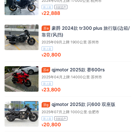
2024年05月上牌
/
17000公里
/
杭州市
新上架
0次过户
22,888
¥
豪爵 2024款 tr300 plus 旅行版(边箱/
苏a
靠背/风挡)
2025年09月上牌
/
1900公里
/
苏州市
新上架
20,800
¥
qjmotor 2025款 赛600rs
苏d
2025年04月上牌
/
14000公里
/
苏州市
新上架
23,800
¥
qjmotor 2025款 闪600 双座版
浙g
2025年07月上牌
/
1000公里
/
合肥市
新上架
0次过户
20,800
¥