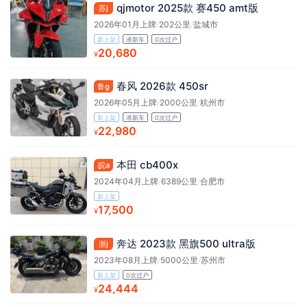
qjmotor 2025款 赛450 amt版
苏j
2026年01月上牌
/
202公里
/
盐城市
新上架
准新车
0次过户
20,680
¥
春风 2026款 450sr
鲁g
2026年05月上牌
/
2000公里
/
杭州市
新上架
准新车
0次过户
22,980
¥
本田 cb400x
皖a
2024年04月上牌
/
6389公里
/
合肥市
新上架
17,500
¥
奔达 2023款 黑旗500 ultra版
浙j
2023年08月上牌
/
5000公里
/
苏州市
新上架
0次过户
24,444
¥