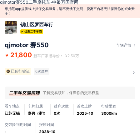
qjmotor赛550二手摩托车-申银万国官网
摩托范app提供线上担保交易服务，请不要线下交易，脱离平台将无法保障你的资金安
全！
锡山区罗西车行
qjmotor 赛550
车辆详情
21,800
￥
新车厂家指导价： ¥2.50万
已传行驶证
0次过户
了解交易须知，保障你的交易权益
看车地点
车牌归属
过户次数
首次上牌
行驶里程
江苏无锡
嘉兴 (浙f)
0次
2025-10
3000km
交强险到期时间
报废时间
-
2038-10