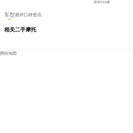
苏州596家
车型
测评
口碑
资讯
相关二手摩托
网站地图