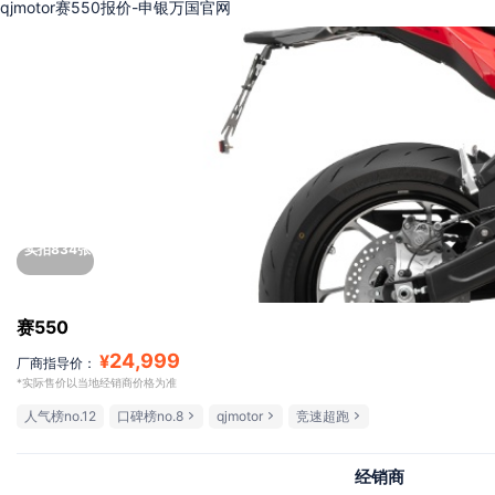
qjmotor赛550报价-申银万国官网
实拍834张
赛550
24,999
¥
厂商指导价：
*实际售价以当地经销商价格为准
人气榜no.12
口碑榜no.8
qjmotor
竞速超跑
经销商