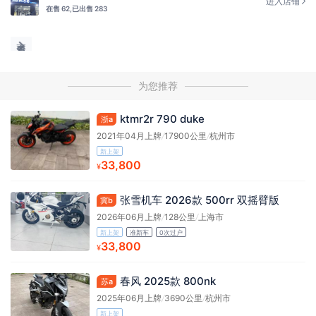
进入店铺
在售 62,
已出售 283
为您推荐
ktmr2r 790 duke
浙a
2021年04月上牌
/
17900公里
/
杭州市
新上架
33,800
¥
张雪机车 2026款 500rr 双摇臂版
冀b
2026年06月上牌
/
128公里
/
上海市
新上架
准新车
0次过户
33,800
¥
春风 2025款 800nk
苏a
2025年06月上牌
/
3690公里
/
杭州市
新上架