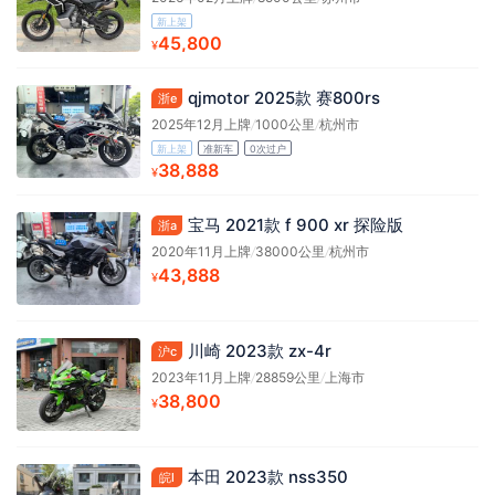
新上架
45,800
¥
qjmotor 2025款 赛800rs
浙e
2025年12月上牌
/
1000公里
/
杭州市
新上架
准新车
0次过户
38,888
¥
宝马 2021款 f 900 xr 探险版
浙a
2020年11月上牌
/
38000公里
/
杭州市
43,888
¥
川崎 2023款 zx-4r
沪c
2023年11月上牌
/
28859公里
/
上海市
38,800
¥
本田 2023款 nss350
皖l