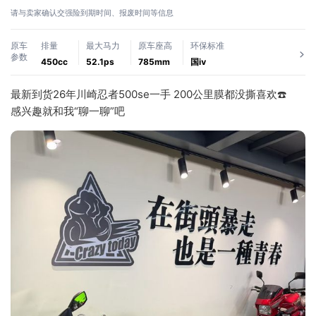
请与卖家确认交强险到期时间、报废时间等信息
原车
排量
最大马力
原车座高
环保标准
参数
450cc
52.1ps
785mm
国ⅳ
最新到货26年川崎忍者500se一手 200公里膜都没撕喜欢☎️
感兴趣就和我“聊一聊”吧