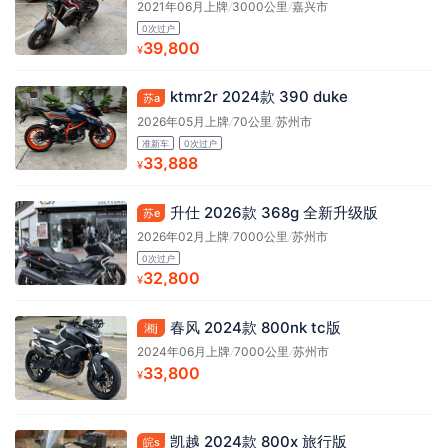
2021年06月上牌
/
3000公里
/
嘉兴市
0次过户
39,800
¥
ktmr2r 2024款 390 duke
苏a
2026年05月上牌
/
70公里
/
苏州市
准新车
0次过户
33,888
¥
升仕 2026款 368g 全新升级版
苏e
2026年02月上牌
/
7000公里
/
苏州市
0次过户
32,800
¥
春风 2024款 800nk tc版
湘j
2024年06月上牌
/
7000公里
/
苏州市
33,800
¥
凯越 2024款 800x 旅行版
皖s