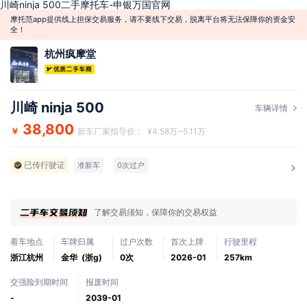
川崎ninja 500二手摩托车-申银万国官网
摩托范app提供线上担保交易服务，请不要线下交易，脱离平台将无法保障你的资金安
全！
杭州疯摩堂
川崎 ninja 500
车辆详情
38,800
￥
新车厂家指导价： ¥4.58万~5.11万
已传行驶证
准新车
0次过户
了解交易须知，保障你的交易权益
看车地点
车牌归属
过户次数
首次上牌
行驶里程
浙江杭州
金华 (浙g)
0次
2026-01
257km
交强险到期时间
报废时间
-
2039-01