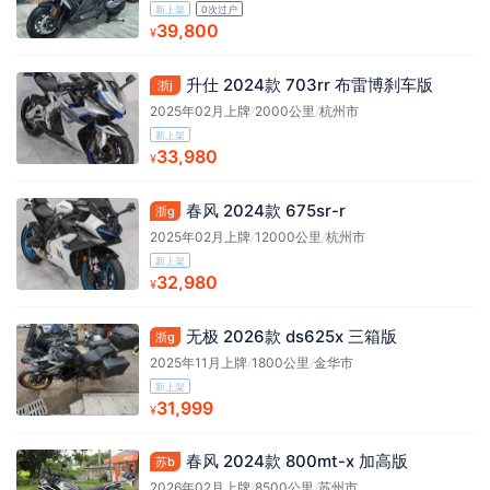
新上架
0次过户
39,800
¥
升仕 2024款 703rr 布雷博刹车版
浙j
2025年02月上牌
/
2000公里
/
杭州市
新上架
33,980
¥
春风 2024款 675sr-r
浙g
2025年02月上牌
/
12000公里
/
杭州市
新上架
32,980
¥
无极 2026款 ds625x 三箱版
浙g
2025年11月上牌
/
1800公里
/
金华市
新上架
31,999
¥
春风 2024款 800mt-x 加高版
苏b
2026年02月上牌
/
8500公里
/
苏州市