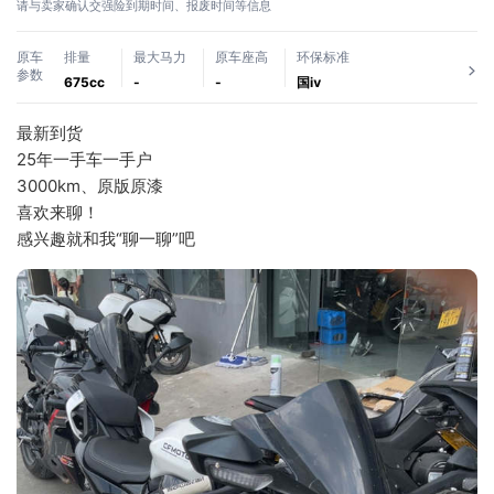
请与卖家确认交强险到期时间、报废时间等信息
原车
排量
最大马力
原车座高
环保标准
参数
675cc
-
-
国ⅳ
最新到货
25年一手车一手户
3000km、原版原漆
喜欢来聊！
感兴趣就和我“聊一聊”吧