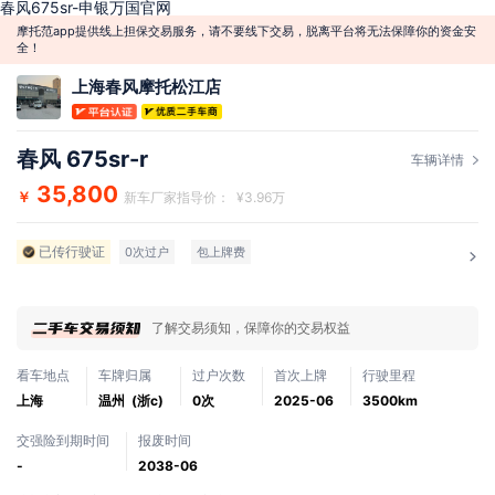
春风675sr-申银万国官网
摩托范app提供线上担保交易服务，请不要线下交易，脱离平台将无法保障你的资金安
全！
上海春风摩托松江店
春风 675sr-r
车辆详情
35,800
￥
新车厂家指导价： ¥3.96万
已传行驶证
0次过户
包上牌费
了解交易须知，保障你的交易权益
看车地点
车牌归属
过户次数
首次上牌
行驶里程
上海
温州 (浙c)
0次
2025-06
3500km
交强险到期时间
报废时间
-
2038-06