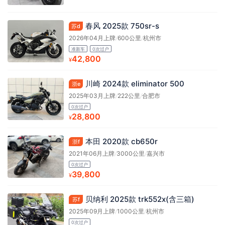
春风 2025款 750sr-s
苏d
2026年04月上牌
/
600公里
/
杭州市
准新车
0次过户
42,800
¥
川崎 2024款 eliminator 500
浙e
2025年03月上牌
/
222公里
/
合肥市
0次过户
28,800
¥
本田 2020款 cb650r
浙f
2021年06月上牌
/
3000公里
/
嘉兴市
0次过户
39,800
¥
贝纳利 2025款 trk552x(含三箱)
苏f
2025年09月上牌
/
1000公里
/
杭州市
0次过户