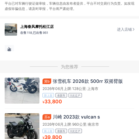
平台已对车辆行驶证做审核，车辆信息由发布者提供，平台不对交易行为负责。如发现
虚假诈骗信息，请及时举报，平台将严肃处理。
上海春风摩托松江店
进入店铺
在售 118,
已出售 951
为您推荐
张雪机车 2026款 500rr 双摇臂版
冀b
2026年06月上牌
/
128公里
/
上海市
新上架
准新车
0次过户
33,800
¥
川崎 2023款 vulcan s
苏a
2026年06月上牌
/
960公里
/
南京市
新上架
准新车
0次过户
39,800
¥