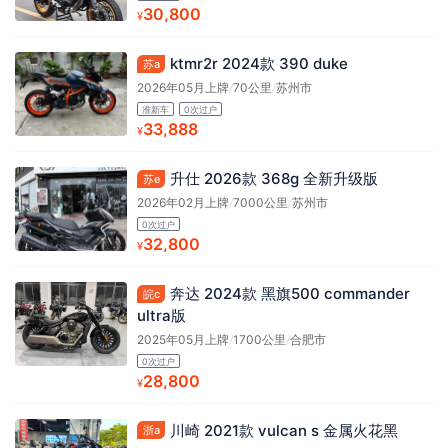
30,800
¥
ktmr2r 2024款 390 duke
苏a
2026年05月上牌
/
70公里
/
苏州市
准新车
0次过户
33,888
¥
升仕 2026款 368g 全新升级版
苏e
2026年02月上牌
/
7000公里
/
苏州市
0次过户
32,800
¥
奔达 2024款 黑旗500 commander
皖c
ultra版
2025年05月上牌
/
1700公里
/
合肥市
0次过户
28,800
¥
川崎 2021款 vulcan s 金属火花黑
浙a