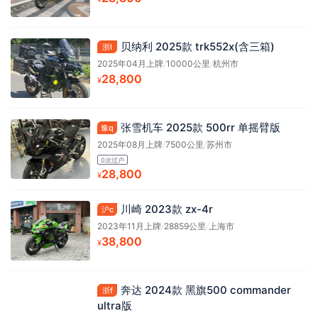
贝纳利 2025款 trk552x(含三箱)
浙l
2025年04月上牌
/
10000公里
/
杭州市
28,800
¥
张雪机车 2025款 500rr 单摇臂版
豫q
2025年08月上牌
/
7500公里
/
苏州市
0次过户
28,800
¥
川崎 2023款 zx-4r
沪c
2023年11月上牌
/
28859公里
/
上海市
38,800
¥
奔达 2024款 黑旗500 commander
浙f
ultra版