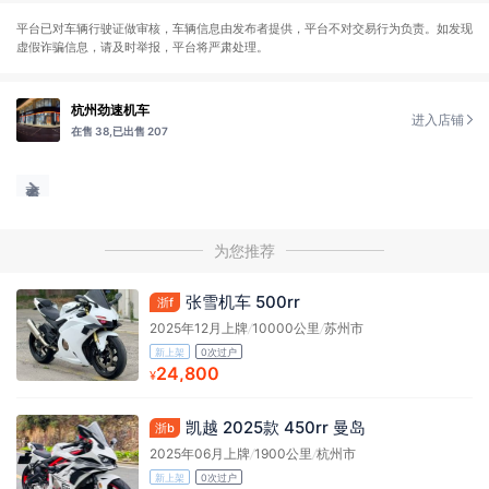
平台已对车辆行驶证做审核，车辆信息由发布者提供，平台不对交易行为负责。如发现
虚假诈骗信息，请及时举报，平台将严肃处理。
杭州劲速机车
进入店铺
在售 38,
已出售 207
为您推荐
张雪机车 500rr
浙f
2025年12月上牌
/
10000公里
/
苏州市
新上架
0次过户
24,800
¥
凯越 2025款 450rr 曼岛
浙b
2025年06月上牌
/
1900公里
/
杭州市
新上架
0次过户