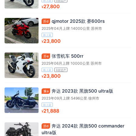
新上架
0次过户
27,800
¥
qjmotor 2025款 赛600rs
苏d
2025年04月上牌
/
14000公里
/
苏州市
新上架
23,800
¥
张雪机车 500rr
苏e
2025年06月上牌
/
10000公里
/
苏州市
新上架
0次过户
23,800
¥
奔达 2023款 黑旗500 ultra版
豫a
2023年09月上牌
/
5496公里
/
徐州市
新上架
21,888
¥
奔达 2024款 黑旗500 commander
浙d
ultra版