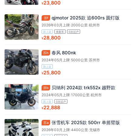
23,800
¥
qjmotor 2025款 追600rs 圆灯版
浙f
2026年03月上牌
/
2000公里
/
杭州市
新上架
准新车
0次过户
28,800
¥
春风 800nk
苏h
2024年05月上牌
/
5000公里
/
苏州市
新上架
25,800
¥
贝纳利 2024款 trk552x 越野款
浙b
2024年05月上牌
/
17000公里
/
杭州市
新上架
0次过户
22,888
¥
张雪机车 2025款 500rr 单摇臂版
苏a
2026年03月上牌
/
4400公里
/
无锡市