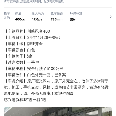
请与卖家确认交强险到期时间、报废时间等信息
原车
排量
最大马力
原车座高
环保标准
参数
400cc
47.6ps
785mm
国ⅳ
【车辆品牌】川崎忍者400
【上牌日期】24年11月28号登记
【车辆手续】牌证齐全
【车辆颜色】白色
【车辆牌子】浙f
【过户次数】一手户
【车辆里程】安全行驶了5100公里
【车辆改件】白色外壳一套，已备案
【车况介绍】原厂哑光深灰，原厂外壳全在，改件了多米诺手
把，护工，手机支架，风挡，成色细节非常漂亮，右边有轻微
原地倒车，原厂外壳无瑕疵！欢迎咨询☎️
感兴趣就和我“聊一聊”吧