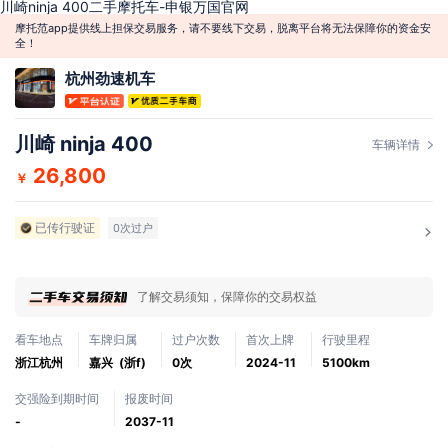
川崎ninja 400二手摩托车-申银万国官网
摩托范app提供线上担保交易服务，请不要线下交易，脱离平台将无法保障你的资金安
全！
杭州劲速机车
川崎 ninja 400
车辆详情
26,800
￥
已传行驶证
0次过户
了解交易须知，保障你的交易权益
看车地点
车牌归属
过户次数
首次上牌
行驶里程
浙江杭州
嘉兴 (浙f)
0次
2024-11
5100km
交强险到期时间
报废时间
-
2037-11