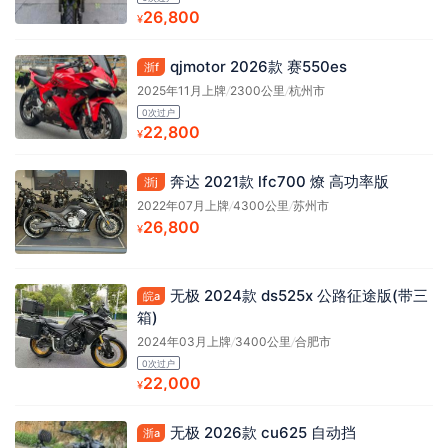
26,800
¥
qjmotor 2026款 赛550es
浙f
2025年11月上牌
/
2300公里
/
杭州市
0次过户
22,800
¥
奔达 2021款 lfc700 燎 高功率版
浙j
2022年07月上牌
/
4300公里
/
苏州市
26,800
¥
无极 2024款 ds525x 公路征途版(带三
皖a
箱)
2024年03月上牌
/
3400公里
/
合肥市
0次过户
22,000
¥
无极 2026款 cu625 自动挡
浙a