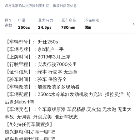
请与卖家确认交强险到期时间、报废时间等信息
原车
排量
最大马力
原车座高
环保标准
参数
250cc
24.5ps
780mm
国ⅲ
【车辆型号】:   升仕250s
【车辆号牌】：京b私户一手
【上牌时间】：2019年3月上牌
【行驶里程】：实表行驶7000公里
【证件信息】：绿本 行驶本 无违章      
【验车时间】：验车 保险齐全 
【车辆改装】：加装改装多多现场看
【车辆配置】：250cc水冷单缸发动机动力充沛  操控灵活  前
后盘刹abs➕等
【车辆卖点】：全车原版原漆 车况精品.无火烧 无水泡 无重大
事故  无调表  外观完美  准新车状态  
【#支持任何车辆置换】
感兴趣就和我“聊一聊”吧
感兴趣就和我“聊一聊”吧