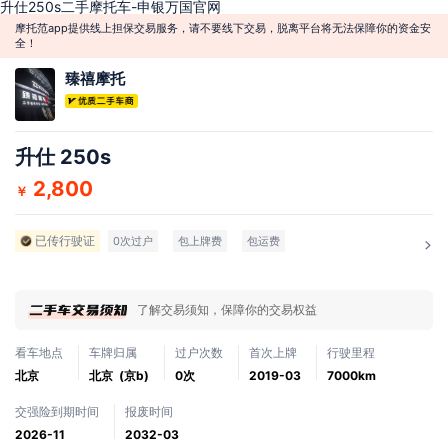
升仕250s二手摩托车-申银万国官网
摩托范app提供线上担保交易服务，请不要线下交易，脱离平台将无法保障你的资金安
全！
臻禧摩托
升仕 250s
2,800
￥
已传行驶证
0次过户
包上牌费
包运费
了解交易须知，保障你的交易权益
看车地点
车牌归属
过户次数
首次上牌
行驶里程
北京
北京 (京b)
0次
2019-03
7000km
交强险到期时间
报废时间
2026-11
2032-03