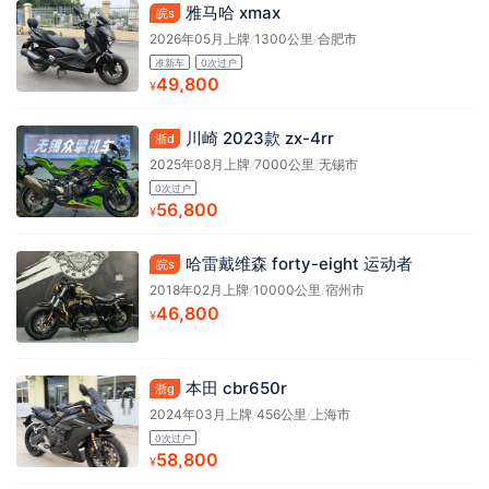
雅马哈 xmax
皖s
2026年05月上牌
/
1300公里
/
合肥市
准新车
0次过户
49,800
¥
川崎 2023款 zx-4rr
浙d
2025年08月上牌
/
7000公里
/
无锡市
0次过户
56,800
¥
哈雷戴维森 forty-eight 运动者
皖s
2018年02月上牌
/
10000公里
/
宿州市
46,800
¥
本田 cbr650r
浙g
2024年03月上牌
/
456公里
/
上海市
0次过户
58,800
¥