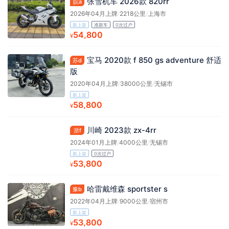
张雪机车 2026款 820rr
皖a
2026年04月上牌
/
2218公里
/
上海市
新上架
准新车
0次过户
54,800
¥
宝马 2020款 f 850 gs adventure 舒适
苏d
版
2020年04月上牌
/
38000公里
/
无锡市
新上架
58,800
¥
川崎 2023款 zx-4rr
浙f
2024年01月上牌
/
4000公里
/
无锡市
新上架
0次过户
53,800
¥
哈雷戴维森 sportster s
豫b
2022年04月上牌
/
9000公里
/
宿州市
新上架
53,800
¥