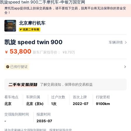
凯旋speed twin 900二手摩托车-申银万国官网
摩托范app提供线上担保交易服务，请不要线下交易，脱离平台将无法保障你的资金安
全！
北京摩行机车
凯旋 speed twin 900
车辆详情
53,800
￥
新车厂家指导价： ¥8.79万
已传行驶证
了解交易须知，保障你的交易权益
看车地点
车牌归属
过户次数
首次上牌
行驶里程
北京
北京 (京b)
1次
2022-07
9100km
交强险到期时间
报废时间
-
2035-07
请与卖家确认交强险到期时间、报废时间等信息