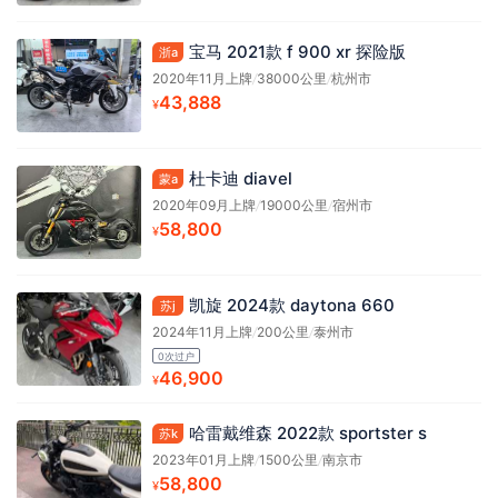
宝马 2021款 f 900 xr 探险版
浙a
2020年11月上牌
/
38000公里
/
杭州市
43,888
¥
杜卡迪 diavel
蒙a
2020年09月上牌
/
19000公里
/
宿州市
58,800
¥
凯旋 2024款 daytona 660
苏j
2024年11月上牌
/
200公里
/
泰州市
0次过户
46,900
¥
哈雷戴维森 2022款 sportster s
苏k
2023年01月上牌
/
1500公里
/
南京市
58,800
¥