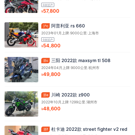
0次过户
57,800
¥
阿普利亚 rs 660
沪c
2023年01月上牌
/
9000公里
/
上海市
0次过户
54,800
¥
三阳 2022款 maxsym tl 508
浙c
2024年04月上牌
/
9000公里
/
杭州市
49,800
¥
川崎 2022款 z900
浙e
2022年10月上牌
/
1299公里
/
湖州市
48,600
¥
杜卡迪 2022款 street fighter v2 red
浙f