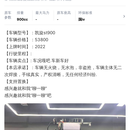
原车
排量
最大马力
原车座高
环保标准
参数
900cc
-
-
国ⅳ
【车辆型号】：凯旋st900
【车辆价格】：53800
【上牌时间】：2022
【行驶里程】:  
【车辆卖点】: 车况嘎吧 车新车好 
【本店承诺】：车辆无火烧，无水泡，非盗抢，车辆主体无二
次焊接，手续真实，产权清晰，无任何经济纠纷.
【支持置换】
感兴趣就和我“聊一聊”
感兴趣就和我“聊一聊”吧