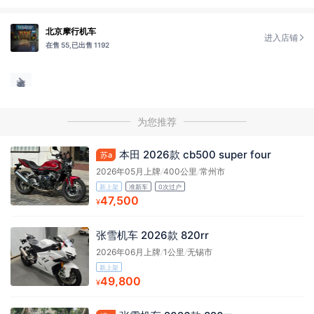
北京摩行机车
进入店铺
在售 55,
已出售 1192
为您推荐
本田 2026款 cb500 super four
苏a
2026年05月上牌
/
400公里
/
常州市
新上架
准新车
0次过户
47,500
¥
张雪机车 2026款 820rr
2026年06月上牌
/
1公里
/
无锡市
新上架
49,800
¥