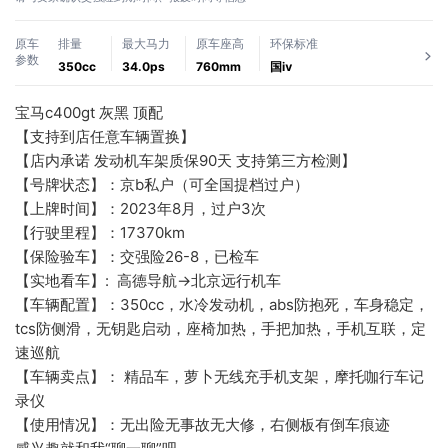
原车
排量
最大马力
原车座高
环保标准
参数
350cc
34.0ps
760mm
国ⅳ
宝马c400gt 灰黑 顶配
【支持到店任意车辆置换】
【店内承诺 发动机车架质保90天 支持第三方检测】
【号牌状态】：京b私户（可全国提档过户）
【上牌时间】：2023年8月，过户3次
【行驶里程】：17370km
【保险验车】：交强险26-8，已检车
【实地看车】:  高德导航→北京远行机车
【车辆配置】：350cc，水冷发动机，abs防抱死，车身稳定，
tcs防侧滑，无钥匙启动，座椅加热，手把加热，手机互联，定
速巡航
【车辆卖点】： 精品车，萝卜无线充手机支架，摩托咖行车记
录仪
【使用情况】：无出险无事故无大修，右侧板有倒车痕迹