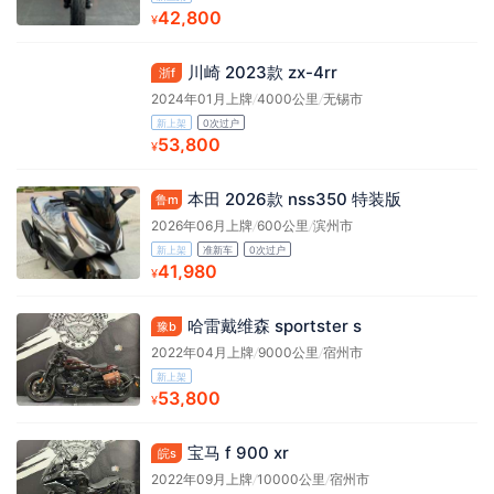
42,800
¥
川崎 2023款 zx-4rr
浙f
2024年01月上牌
/
4000公里
/
无锡市
新上架
0次过户
53,800
¥
本田 2026款 nss350 特装版
鲁m
2026年06月上牌
/
600公里
/
滨州市
新上架
准新车
0次过户
41,980
¥
哈雷戴维森 sportster s
豫b
2022年04月上牌
/
9000公里
/
宿州市
新上架
53,800
¥
宝马 f 900 xr
皖s
2022年09月上牌
/
10000公里
/
宿州市