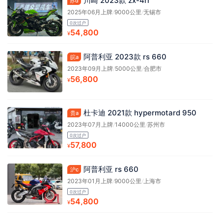
川崎 2023款 zx-4rr
苏d
2025年06月上牌
/
9000公里
/
无锡市
0次过户
54,800
¥
阿普利亚 2023款 rs 660
皖a
2023年09月上牌
/
5000公里
/
合肥市
56,800
¥
杜卡迪 2021款 hypermotard 950
贵a
2023年07月上牌
/
14000公里
/
苏州市
0次过户
57,800
¥
阿普利亚 rs 660
沪c
2023年01月上牌
/
9000公里
/
上海市
0次过户
54,800
¥