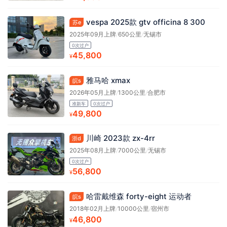
vespa 2025款 gtv officina 8 300
苏e
2025年09月上牌
/
650公里
/
无锡市
0次过户
45,800
¥
雅马哈 xmax
皖s
2026年05月上牌
/
1300公里
/
合肥市
准新车
0次过户
49,800
¥
川崎 2023款 zx-4rr
浙d
2025年08月上牌
/
7000公里
/
无锡市
0次过户
56,800
¥
哈雷戴维森 forty-eight 运动者
皖s
2018年02月上牌
/
10000公里
/
宿州市
46,800
¥