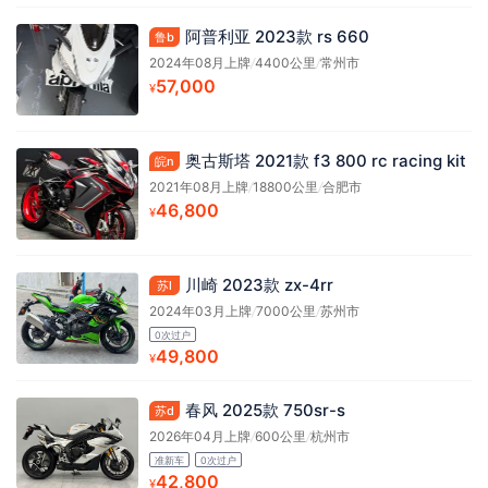
阿普利亚 2023款 rs 660
鲁b
2024年08月上牌
/
4400公里
/
常州市
57,000
¥
奥古斯塔 2021款 f3 800 rc racing kit
皖n
2021年08月上牌
/
18800公里
/
合肥市
46,800
¥
川崎 2023款 zx-4rr
苏l
2024年03月上牌
/
7000公里
/
苏州市
0次过户
49,800
¥
春风 2025款 750sr-s
苏d
2026年04月上牌
/
600公里
/
杭州市
准新车
0次过户
42,800
¥