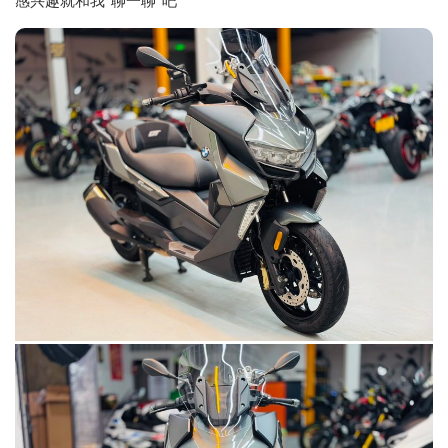
感兴趣就和我“聊一聊”吧