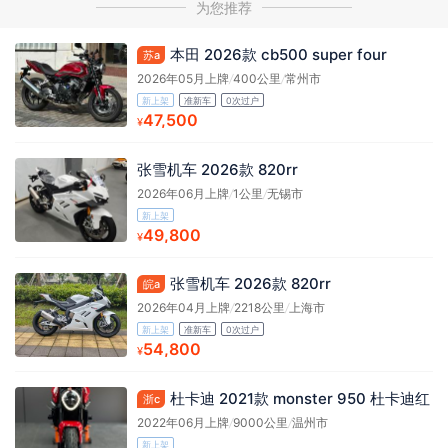
为您推荐
本田 2026款 cb500 super four
苏a
2026年05月上牌
/
400公里
/
常州市
新上架
准新车
0次过户
47,500
¥
张雪机车 2026款 820rr
2026年06月上牌
/
1公里
/
无锡市
新上架
49,800
¥
张雪机车 2026款 820rr
皖a
2026年04月上牌
/
2218公里
/
上海市
新上架
准新车
0次过户
54,800
¥
杜卡迪 2021款 monster 950 杜卡迪红
浙c
2022年06月上牌
/
9000公里
/
温州市
新上架