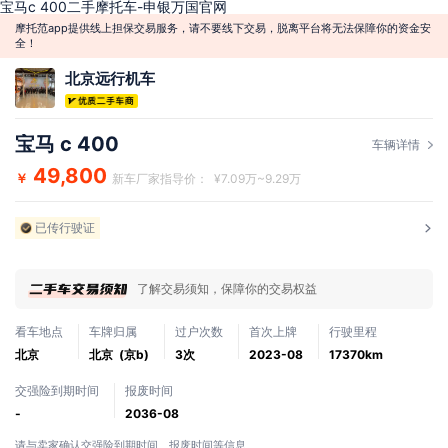
宝马c 400二手摩托车-申银万国官网
摩托范app提供线上担保交易服务，请不要线下交易，脱离平台将无法保障你的资金安
全！
北京远行机车
宝马 c 400
车辆详情
49,800
￥
新车厂家指导价： ¥7.09万~9.29万
已传行驶证
了解交易须知，保障你的交易权益
看车地点
车牌归属
过户次数
首次上牌
行驶里程
北京
北京 (京b)
3次
2023-08
17370km
交强险到期时间
报废时间
-
2036-08
请与卖家确认交强险到期时间、报废时间等信息