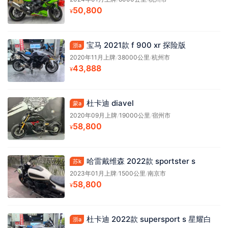
50,800
¥
宝马 2021款 f 900 xr 探险版
浙a
2020年11月上牌
/
38000公里
/
杭州市
43,888
¥
杜卡迪 diavel
蒙a
2020年09月上牌
/
19000公里
/
宿州市
58,800
¥
哈雷戴维森 2022款 sportster s
苏k
2023年01月上牌
/
1500公里
/
南京市
58,800
¥
杜卡迪 2022款 supersport s 星耀白
浙a