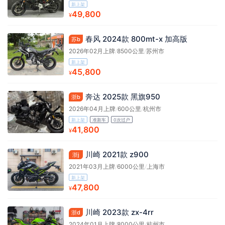
新上架
49,800
¥
春风 2024款 800mt-x 加高版
苏b
2026年02月上牌
/
8500公里
/
苏州市
新上架
45,800
¥
奔达 2025款 黑旗950
浙b
2026年04月上牌
/
600公里
/
杭州市
新上架
准新车
0次过户
41,800
¥
川崎 2021款 z900
浙j
2021年03月上牌
/
6000公里
/
上海市
新上架
47,800
¥
川崎 2023款 zx-4rr
浙d
2024年01月上牌
/
8000公里
/
杭州市