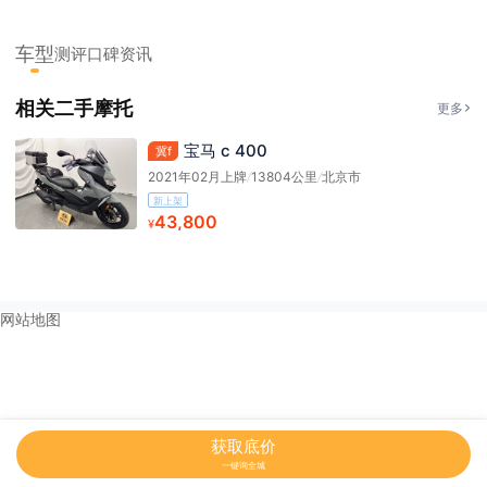
车型
测评
口碑
资讯
相关二手摩托
更多
宝马 c 400
冀f
2021年02月上牌
/
13804公里
/
北京市
新上架
43,800
¥
网站地图
获取底价
一键询全城