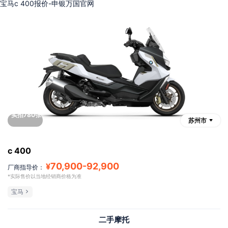
宝马c 400报价-申银万国官网
实拍780张
苏州市
c 400
70,900
-
92,900
¥
厂商指导价：
*实际售价以当地经销商价格为准
宝马
二手摩托