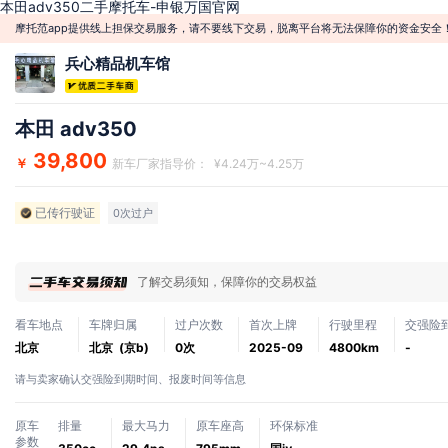
本田adv350二手摩托车-申银万国官网
摩托范app提供线上担保交易服务，请不要线下交易，脱离平台将无法保障你的资金安全
兵心精品机车馆
本田 adv350
39,800
￥
新车厂家指导价： ¥4.24万~4.25万
已传行驶证
0次过户
了解交易须知，保障你的交易权益
看车地点
车牌归属
过户次数
首次上牌
行驶里程
交强险
北京
北京 (京b)
0次
2025-09
4800km
-
请与卖家确认交强险到期时间、报废时间等信息
原车
排量
最大马力
原车座高
环保标准
参数