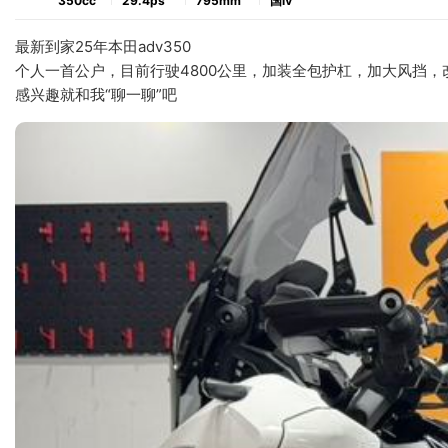
350cc
29.4ps
795mm
国ⅳ
最新到家25年本田adv350
个人一首公户，目前行驶4800公里，加装全包护杠，加大风挡，改
感兴趣就和我“聊一聊”吧