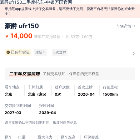
豪爵ufr150二手摩托车-申银万国官网
摩托范app提供线上担保交易服务，请不要线下交易，脱离平台将无法保障你的资金安
全！
豪爵 ufr150
车辆详情
14,000
￥
新车厂家指导价： ¥1.53万~1.60万
已传行驶证
准新车
0次过户
了解交易须知，保障你的交易权益
看车地点
车牌归属
过户次数
首次上牌
行驶里程
北京
北京 (京b)
0次
2026-04
1500km
交强险到期时间
报废时间
2027-03
2039-04
请与卖家确认交强险到期时间、报废时间等信息
原车
排量
最大马力
原车座高
环保标准