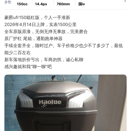
参数
150cc
14.4ps
760mm
国ⅳ
豪爵ufr150箱杠版，个人一手准新
2026年4月14日上牌，实表1500公里
全车原版原漆，无倒无摔无事故，完美磨合
原厂护杠 尾箱，通勤跑单神器
手续全套齐全，随时过户。车子价格少也少不了多少了，最低
能少二百左右
新车落地折价亏出，车商勿扰，诚心私聊
感兴趣就和我“聊一聊”吧