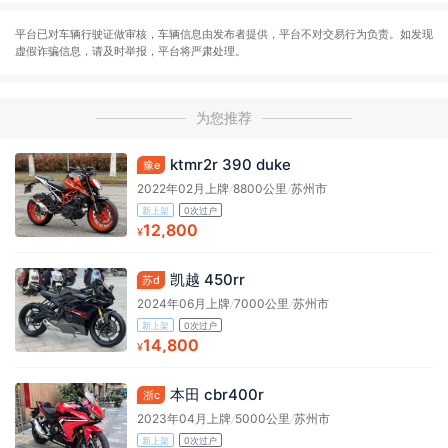
平台已对车辆行驶证做审核，车辆信息由发布者提供，平台不对交易行为负责。如发现
虚假诈骗信息，请及时举报，平台将严肃处理。
为您推荐
ktmr2r 390 duke
豫e
2022年02月上牌
/
8800公里
/
苏州市
新上架
0次过户
12,800
¥
凯越 450rr
苏d
2024年06月上牌
/
7000公里
/
苏州市
新上架
0次过户
14,800
¥
本田 cbr400r
浙c
2023年04月上牌
/
5000公里
/
苏州市
新上架
0次过户