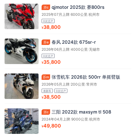
qjmotor 2025款 赛800rs
浙c
2025年07月上牌
/
6000公里
/
杭州市
0次过户
38,800
¥
春风 2024款 675sr-r
苏e
2026年06月上牌
/
4000公里
/
无锡市
0次过户
35,800
¥
张雪机车 2026款 500rr 单摇臂版
苏m
2026年05月上牌
/
200公里
/
常州市
准新车
0次过户
38,500
¥
三阳 2022款 maxsym tl 508
浙c
2024年04月上牌
/
9000公里
/
杭州市
49,800
¥