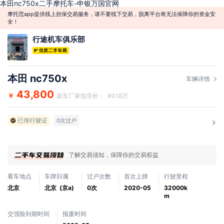
本田nc750x二手摩托车-申银万国官网
摩托范app提供线上担保交易服务，请不要线下交易，脱离平台将无法保障你的资金安
全！
行途机车俱乐部
本田 nc750x
车辆详情
43,800
￥
新车厂家指导价： ¥9.18万
已传行驶证
0次过户
了解交易须知，保障你的交易权益
看车地点
车牌归属
过户次数
首次上牌
行驶里程
北京
北京 (京a)
0次
2020-05
32000k
m
交强险到期时间
报废时间