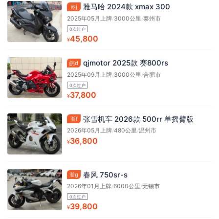
雅马哈 2024款 xmax 300
苏j
2025年05月上牌
/
3000公里
/
泰州市
0次过户
45,800
¥
qjmotor 2025款 赛800rs
皖d
2025年09月上牌
/
3000公里
/
合肥市
0次过户
37,800
¥
张雪机车 2026款 500rr 单摇臂版
浙f
2026年05月上牌
/
480公里
/
温州市
36,800
¥
春风 750sr-s
浙g
2026年01月上牌
/
6000公里
/
无锡市
0次过户
39,800
¥