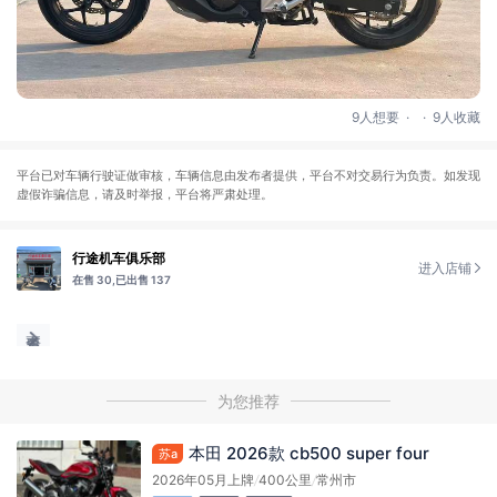
.
.
9人想要
9人收藏
平台已对车辆行驶证做审核，车辆信息由发布者提供，平台不对交易行为负责。如发现
虚假诈骗信息，请及时举报，平台将严肃处理。
行途机车俱乐部
进入店铺
在售 30,
已出售 137
为您推荐
本田 2026款 cb500 super four
苏a
2026年05月上牌
/
400公里
/
常州市