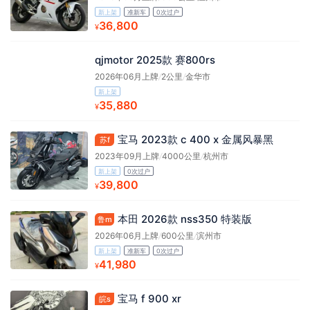
新上架
准新车
0次过户
36,800
¥
qjmotor 2025款 赛800rs
2026年06月上牌
/
2公里
/
金华市
新上架
35,880
¥
宝马 2023款 c 400 x 金属风暴黑
苏f
2023年09月上牌
/
4000公里
/
杭州市
新上架
0次过户
39,800
¥
本田 2026款 nss350 特装版
鲁m
2026年06月上牌
/
600公里
/
滨州市
新上架
准新车
0次过户
41,980
¥
宝马 f 900 xr
皖s