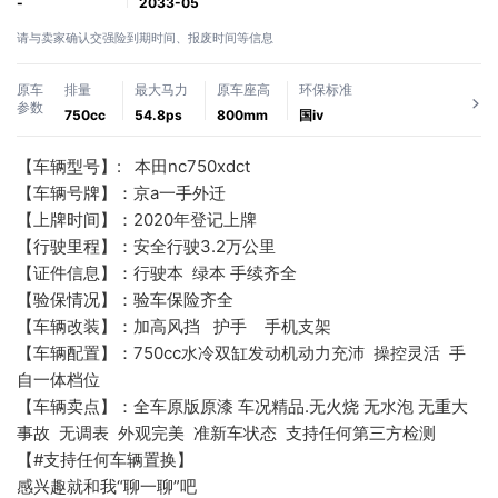
-
2033-05
请与卖家确认交强险到期时间、报废时间等信息
原车
排量
最大马力
原车座高
环保标准
参数
750cc
54.8ps
800mm
国ⅳ
【车辆型号】:   本田nc750xdct
【车辆号牌】：京a一手外迁
【上牌时间】：2020年登记上牌
【行驶里程】：安全行驶3.2万公里
【证件信息】：行驶本  绿本 手续齐全
【验保情况】：验车保险齐全
【车辆改装】：加高风挡   护手    手机支架
【车辆配置】：750cc水冷双缸发动机动力充沛  操控灵活  手
自一体档位
【车辆卖点】：全车原版原漆 车况精品.无火烧 无水泡 无重大
事故  无调表  外观完美  准新车状态  支持任何第三方检测
【#支持任何车辆置换】
感兴趣就和我“聊一聊”吧