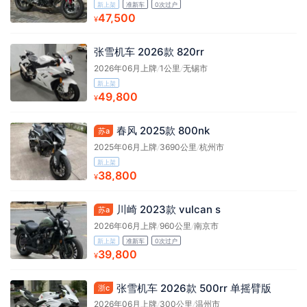
新上架
准新车
0次过户
47,500
¥
张雪机车 2026款 820rr
2026年06月上牌
/
1公里
/
无锡市
新上架
49,800
¥
春风 2025款 800nk
苏a
2025年06月上牌
/
3690公里
/
杭州市
新上架
38,800
¥
川崎 2023款 vulcan s
苏a
2026年06月上牌
/
960公里
/
南京市
新上架
准新车
0次过户
39,800
¥
张雪机车 2026款 500rr 单摇臂版
浙c
2026年06月上牌
/
300公里
/
温州市