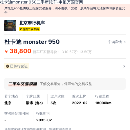
杜卡迪monster 950二手摩托车-申银万国官网
摩托范app提供线上担保交易服务，请不要线下交易，脱离平台将无法保障你的资金安
全！
北京摩行机车
杜卡迪 monster 950
车辆详情
38,800
￥
新车厂家指导价： ¥10.62万~13.59万
已传行驶证
了解交易须知，保障你的交易权益
看车地点
车牌归属
过户次数
首次上牌
行驶里程
北京
淄博 (鲁c)
5次
2022-02
18000km
交强险到期时间
报废时间
-
2035-02
请与卖家确认交强险到期时间、报废时间等信息