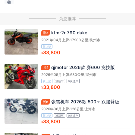
为您推荐
ktmr2r 790 duke
浙a
2021年04月上牌
/
17900公里
/
杭州市
新上架
33,800
¥
qjmotor 2026款 赛600 竞技版
浙f
2026年05月上牌
/
630公里
/
温州市
新上架
准新车
0次过户
33,800
¥
张雪机车 2026款 500rr 双摇臂版
冀b
2026年06月上牌
/
128公里
/
上海市
新上架
准新车
0次过户
33,800
¥