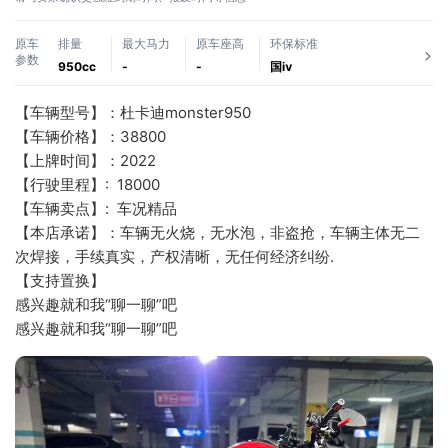
原车
排量
最大马力
原车座高
环保标准
参数
950cc
-
-
国ⅳ
【车辆型号】：杜卡迪monster950
【车辆价格】：38800
【上牌时间】：2022
【行驶里程】:  18000
【车辆卖点】:  车况精品 
【本店承诺】：车辆无火烧，无水泡，非盗抢，车辆主体无二
次焊接，手续真实，产权清晰，无任何经济纠纷.
【支持置换】
感兴趣就和我“聊一聊”吧
感兴趣就和我“聊一聊”吧