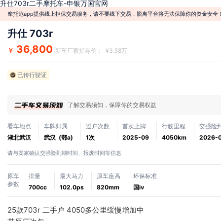
升仕703r二手摩托车-申银万国官网
摩托范app提供线上担保交易服务，请不要线下交易，脱离平台将无法保障你的资金安全
升仕 703r
36,800
￥
新车厂家指导价： ¥3.58万
已传行驶证
了解交易须知，保障你的交易权益
看车地点
车牌归属
过户次数
首次上牌
行驶里程
交强险
湖北武汉
武汉 (鄂a)
1次
2025-09
4050km
2026-
请与卖家确认交强险到期时间、报废时间等信息
原车
排量
最大马力
原车座高
环保标准
参数
700cc
102.0ps
820mm
国ⅳ
25款703r 二手户 4050多公里缓慢增加中