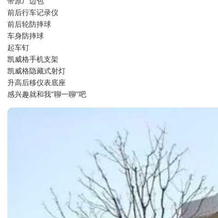
带原厂边包 
前后行车记录仪 
前后轮防摔球 
车身防摔球 
起车钉 
凯威格手机支架 
凯威格隐藏式射灯
升高后移仪表底座
感兴趣就和我“聊一聊”吧