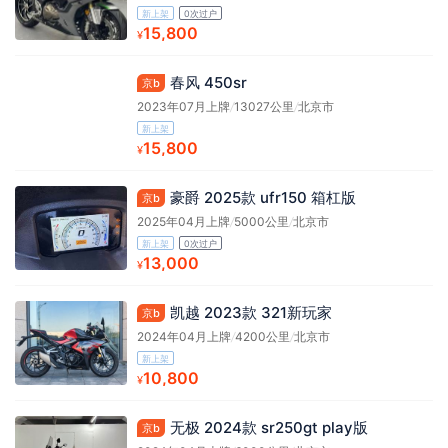
新上架
0次过户
15,800
¥
春风 450sr
京b
2023年07月上牌
/
13027公里
/
北京市
新上架
15,800
¥
豪爵 2025款 ufr150 箱杠版
京b
2025年04月上牌
/
5000公里
/
北京市
新上架
0次过户
13,000
¥
凯越 2023款 321新玩家
京b
2024年04月上牌
/
4200公里
/
北京市
新上架
10,800
¥
无极 2024款 sr250gt play版
京b