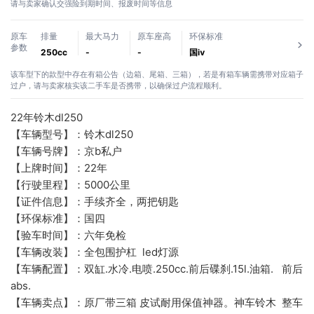
请与卖家确认交强险到期时间、报废时间等信息
原车
排量
最大马力
原车座高
环保标准
参数
250cc
-
-
国ⅳ
该车型下的款型中存在有箱公告（边箱、尾箱、三箱），若是有箱车辆需携带对应箱子
过户，请与卖家核实该二手车是否携带，以确保过户流程顺利。
22年铃木dl250
【车辆型号】：铃木dl250
【车辆号牌】：京b私户
【上牌时间】：22年
【行驶里程】：5000公里
【证件信息】：手续齐全，两把钥匙
【环保标准】：国四
【验车时间】：六年免检
【车辆改装】：全包围护杠  led灯源 
【车辆配置】：双缸.水冷.电喷.250cc.前后碟刹.15l.油箱.   前后
abs.
【车辆卖点】：原厂带三箱 皮试耐用保值神器。神车铃木  整车