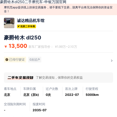
豪爵铃木dl250二手摩托车-申银万国官网
摩托范app提供线上担保交易服务，请不要线下交易，脱离平台将无法保障你的资金安
全！
诚达精品机车馆
豪爵铃木 dl250
13,500
￥
新车厂家指导价： ¥1.99万~2.10万
已传行驶证
0次过户
了解交易须知，保障你的交易权益
看车地点
车牌归属
过户次数
首次上牌
行驶里程
北京
北京 (京b)
0次
2022-07
5000km
交强险到期时间
报废时间
-
2035-07