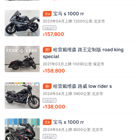
宝马 s 1000 rr
京a
2023年04月上牌
/
12000公里
/
北京市
0次过户
157,800
¥
哈雷戴维森 路王定制版 road king
冀f
special
2021年03月上牌
/
10090公里
/
保定市
158,800
¥
哈雷戴维森 路威 low rider s
冀r
2024年04月上牌
/
3600公里
/
北京市
0次过户
138,000
¥
宝马 s 1000 rr
京b
2024年04月上牌
/
8000公里
/
北京市
0次过户