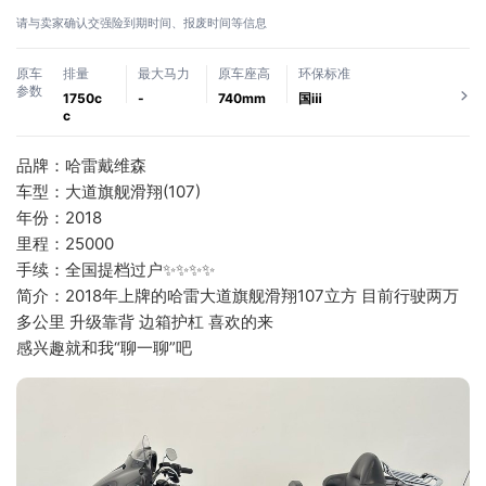
请与卖家确认交强险到期时间、报废时间等信息
原车
排量
最大马力
原车座高
环保标准
参数
1750c
-
740mm
国ⅲ
c
品牌：哈雷戴维森
车型：大道旗舰滑翔(107)
年份：2018
里程：25000
手续：全国提档过户✨✨✨✨
简介：2018年上牌的哈雷大道旗舰滑翔107立方 目前行驶两万
多公里 升级靠背 边箱护杠 喜欢的来
感兴趣就和我“聊一聊”吧