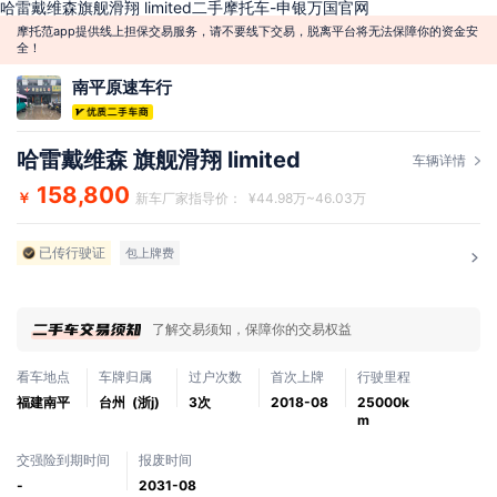
哈雷戴维森旗舰滑翔 limited二手摩托车-申银万国官网
摩托范app提供线上担保交易服务，请不要线下交易，脱离平台将无法保障你的资金安
全！
南平原速车行
哈雷戴维森 旗舰滑翔 limited
车辆详情
158,800
￥
新车厂家指导价： ¥44.98万~46.03万
已传行驶证
包上牌费
了解交易须知，保障你的交易权益
看车地点
车牌归属
过户次数
首次上牌
行驶里程
福建南平
台州 (浙j)
3次
2018-08
25000k
m
交强险到期时间
报废时间
-
2031-08