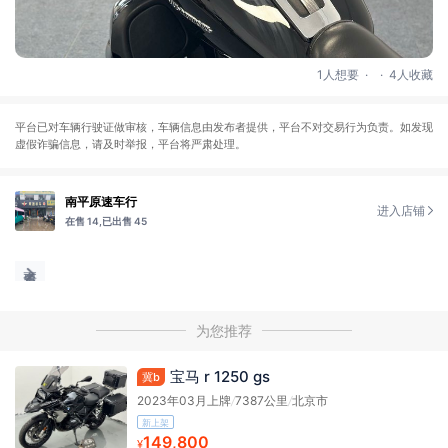
.
.
1人想要
4人收藏
平台已对车辆行驶证做审核，车辆信息由发布者提供，平台不对交易行为负责。如发现
虚假诈骗信息，请及时举报，平台将严肃处理。
南平原速车行
进入店铺
在售 14,
已出售 45
为您推荐
宝马 r 1250 gs
冀b
2023年03月上牌
/
7387公里
/
北京市
新上架
149,800
¥