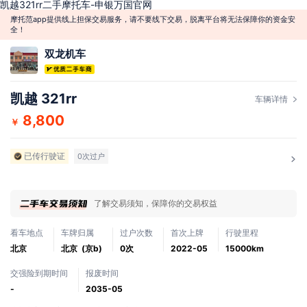
凯越321rr二手摩托车-申银万国官网
摩托范app提供线上担保交易服务，请不要线下交易，脱离平台将无法保障你的资金安
全！
双龙机车
凯越 321rr
车辆详情
8,800
￥
已传行驶证
0次过户
了解交易须知，保障你的交易权益
看车地点
车牌归属
过户次数
首次上牌
行驶里程
北京
北京 (京b)
0次
2022-05
15000km
交强险到期时间
报废时间
-
2035-05