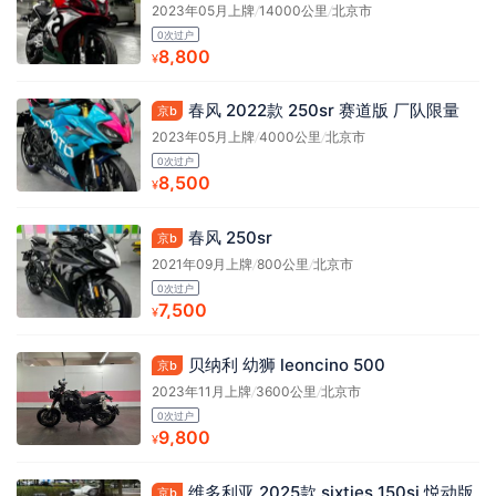
2023年05月上牌
/
14000公里
/
北京市
0次过户
8,800
¥
春风 2022款 250sr 赛道版 厂队限量
京b
2023年05月上牌
/
4000公里
/
北京市
0次过户
8,500
¥
春风 250sr
京b
2021年09月上牌
/
800公里
/
北京市
0次过户
7,500
¥
贝纳利 幼狮 leoncino 500
京b
2023年11月上牌
/
3600公里
/
北京市
0次过户
9,800
¥
维多利亚 2025款 sixties 150si 悦动版
京b