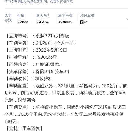
请与卖家确认交强险到期时间、报废时间等信息
原车
排量
最大马力
原车座高
环保标准
参数
320cc
39.4ps
790mm
国ⅳ
【品牌型号】：凯越321rr刀锋版
【车辆号牌】：京b私户（个人一手）
【上牌时间】：2022年5月19日
【行驶里程】：15000公里
【证件信息】：行驶证.绿本.
【验车保险】：保险26.5 验车26
【车辆改装】:  加装护杠
【车辆配置】：双缸水冷，321排量，41匹马力，150公斤，前
后abs，前后可调减震，tft液晶仪表，两种动力模式，全车led
光源，滑动离合
【车辆卖点】：单摇臂小跑车，同级别小钢炮车况精品.质保三
个月，3000公里内.无水淹水泡，车架无二次焊接发动机质保
180天.
【支持二手车置换】