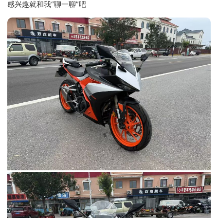
感兴趣就和我“聊一聊”吧