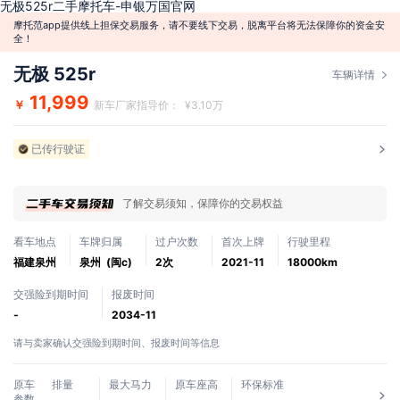
无极525r二手摩托车-申银万国官网
摩托范app提供线上担保交易服务，请不要线下交易，脱离平台将无法保障你的资金安
全！
无极 525r
车辆详情
11,999
￥
新车厂家指导价： ¥3.10万
已传行驶证
了解交易须知，保障你的交易权益
看车地点
车牌归属
过户次数
首次上牌
行驶里程
福建泉州
泉州 (闽c)
2次
2021-11
18000km
交强险到期时间
报废时间
-
2034-11
请与卖家确认交强险到期时间、报废时间等信息
原车
排量
最大马力
原车座高
环保标准
参数