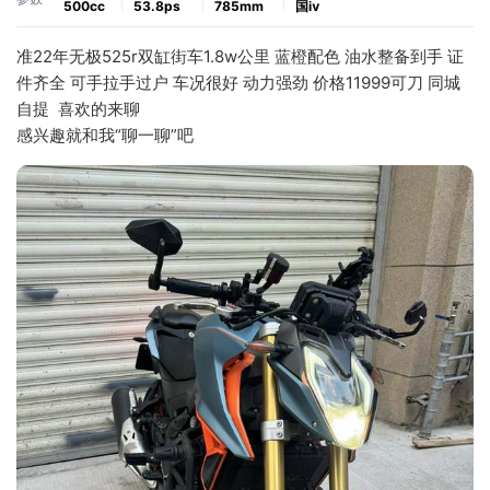
500cc
53.8ps
785mm
国ⅳ
准22年无极525r双缸街车1.8w公里 蓝橙配色 油水整备到手 证
件齐全 可手拉手过户 车况很好 动力强劲 价格11999可刀 同城
自提  喜欢的来聊
感兴趣就和我“聊一聊”吧