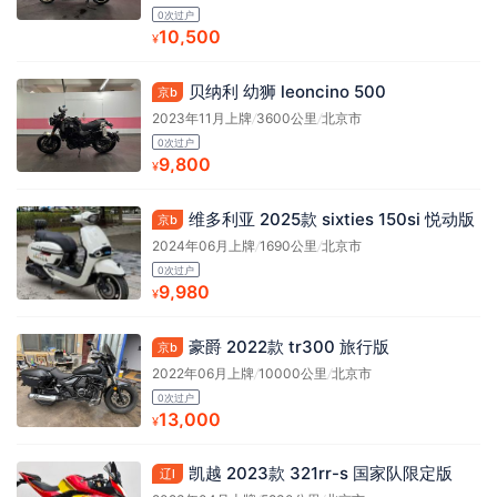
0次过户
10,500
¥
贝纳利 幼狮 leoncino 500
京b
2023年11月上牌
/
3600公里
/
北京市
0次过户
9,800
¥
维多利亚 2025款 sixties 150si 悦动版
京b
2024年06月上牌
/
1690公里
/
北京市
0次过户
9,980
¥
豪爵 2022款 tr300 旅行版
京b
2022年06月上牌
/
10000公里
/
北京市
0次过户
13,000
¥
凯越 2023款 321rr-s 国家队限定版
辽l