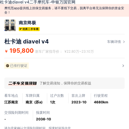
杜卡迪diavel v4二手摩托车-申银万国官网
摩托范app提供线上担保交易服务，请不要线下交易，脱离平台将无法保障你的资金安
全！
南京终极
杜卡迪 diavel v4
车辆详情
195,800
￥
新车厂家指导价： ¥22.80万~23.10万
已传行驶证
了解交易须知，保障你的交易权益
看车地点
车牌归属
过户次数
首次上牌
行驶里程
江苏南京
南京 (苏a)
1次
2023-10
4680km
交强险到期时间
报废时间
-
2036-10
请与卖家确认交强险到期时间、报废时间等信息