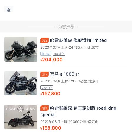
为您推荐
哈雷戴维森 旗舰滑翔 limited
京a
2020年07月上牌
/
24485公里
/
北京市
新上架
0次过户
204,000
¥
宝马 s 1000 rr
京a
2023年04月上牌
/
12000公里
/
北京市
0次过户
157,800
¥
哈雷戴维森 路王定制版 road king
冀f
special
2021年03月上牌
/
10090公里
/
保定市
158,800
¥