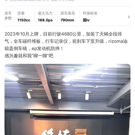
原车
排量
最大马力
原车座高
环保标准
参数
1150cc
168.0ps
790mm
国ⅳ
2023年10月上牌，目前行驶4680公里，加装了天蝎全段排
气，全车碳纤维板，行车记录仪，前刹车下泵升级，rizoma油
箱盖倒车镜，ep发动机防摔！
感兴趣就和我“聊一聊”吧