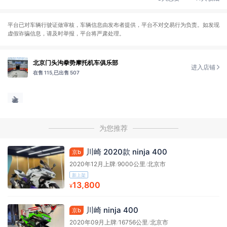
平台已对车辆行驶证做审核，车辆信息由发布者提供，平台不对交易行为负责。如发现
虚假诈骗信息，请及时举报，平台将严肃处理。
北京门头沟拳势摩托机车俱乐部
进入店铺
在售 115,
已出售 507
为您推荐
川崎 2020款 ninja 400
京b
2020年12月上牌
/
9000公里
/
北京市
新上架
13,800
¥
川崎 ninja 400
京b
2020年09月上牌
/
16756公里
/
北京市