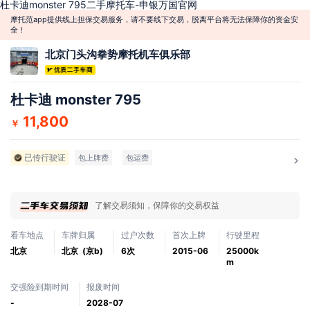
杜卡迪monster 795二手摩托车-申银万国官网
摩托范app提供线上担保交易服务，请不要线下交易，脱离平台将无法保障你的资金安
全！
北京门头沟拳势摩托机车俱乐部
杜卡迪 monster 795
11,800
￥
已传行驶证
包上牌费
包运费
了解交易须知，保障你的交易权益
看车地点
车牌归属
过户次数
首次上牌
行驶里程
北京
北京 (京b)
6次
2015-06
25000k
m
交强险到期时间
报废时间
-
2028-07