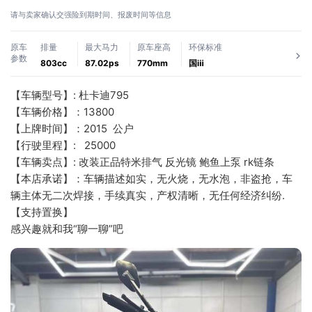
请与卖家确认交强险到期时间、报废时间等信息
原车
排量
最大马力
原车座高
环保标准
参数
803cc
87.02ps
770mm
国ⅲ
【车辆型号】: 杜卡迪795
【车辆价格】：13800
【上牌时间】：2015  公户
【行驶里程】:   25000
【车辆卖点】: 改装正品特米排气 反光镜 鲍鱼上泵 rk链条 
【本店承诺】：车辆描述如实，无火烧，无水泡，非盗抢，车
辆主体无二次焊接，手续真实，产权清晰，无任何经济纠纷.
【支持置换】
感兴趣就和我“聊一聊”吧