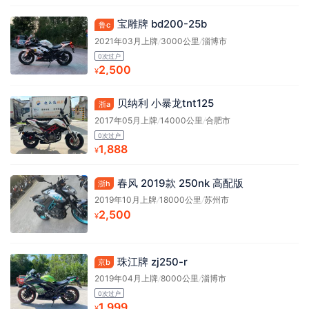
宝雕牌 bd200-25b
鲁c
2021年03月上牌
/
3000公里
/
淄博市
0次过户
2,500
¥
贝纳利 小暴龙tnt125
浙a
2017年05月上牌
/
14000公里
/
合肥市
0次过户
1,888
¥
春风 2019款 250nk 高配版
浙h
2019年10月上牌
/
18000公里
/
苏州市
2,500
¥
珠江牌 zj250-r
京b
2019年04月上牌
/
8000公里
/
淄博市
0次过户
1,999
¥