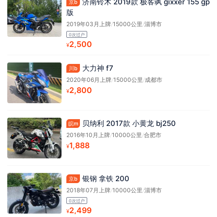
济南铃木 2019款 极客飒 gixxer 155 gp
京b
版
2019年03月上牌
/
15000公里
/
淄博市
0次过户
2,500
¥
大力神 f7
川b
2020年06月上牌
/
15000公里
/
成都市
2,800
¥
贝纳利 2017款 小黄龙 bj250
皖m
2016年10月上牌
/
10000公里
/
合肥市
1,888
¥
银钢 拿铁 200
京b
2018年07月上牌
/
10000公里
/
淄博市
0次过户
2,499
¥