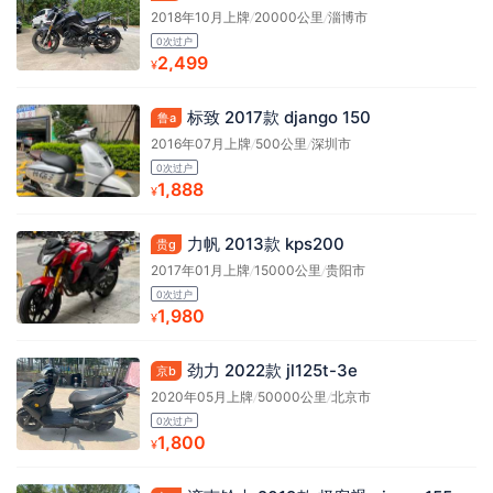
2018年10月上牌
/
20000公里
/
淄博市
0次过户
2,499
¥
标致 2017款 django 150
鲁a
2016年07月上牌
/
500公里
/
深圳市
0次过户
1,888
¥
力帆 2013款 kps200
贵g
2017年01月上牌
/
15000公里
/
贵阳市
0次过户
1,980
¥
劲力 2022款 jl125t-3e
京b
2020年05月上牌
/
50000公里
/
北京市
0次过户
1,800
¥