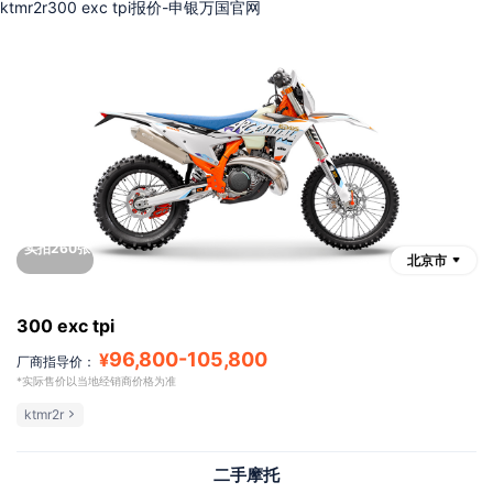
ktmr2r300 exc tpi报价-申银万国官网
实拍260张
北京市
300 exc tpi
96,800
-
105,800
¥
厂商指导价：
*实际售价以当地经销商价格为准
ktmr2r
二手摩托