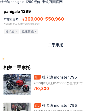
杜卡迪panigale 1299报价-申银万国官网
panigale 1299
309,000
-
550,960
¥
厂商指导价：
*实际售价以当地经销商价格为准
杜卡迪
竞速超跑
二手摩托
相关二手摩托
杜卡迪 monster 795
浙d
2013年12月上牌
/
20000公里
/
杭州市
10,800
¥
杜卡迪 monster 795
京b