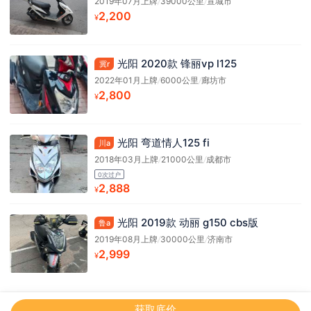
2019年07月上牌
/
39000公里
/
宣城市
2,200
¥
光阳 2020款 锋丽vp l125
冀r
2022年01月上牌
/
6000公里
/
廊坊市
2,800
¥
光阳 弯道情人125 fi
川a
2018年03月上牌
/
21000公里
/
成都市
0次过户
2,888
¥
光阳 2019款 动丽 g150 cbs版
鲁a
2019年08月上牌
/
30000公里
/
济南市
2,999
¥
获取底价