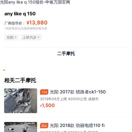
光阳any like q 150报价-申银万国官网
any like q 150
13,980
¥
厂商指导价：
*实际售价以当地经销商价格为准
光阳
上班代步
二手摩托
相关二手摩托
光阳 2017款 猎路者ck1-150
川a
2019年06月上牌
/
40000公里
/
成都市
1,500
¥
光阳 2018款 劲丽电喷110 fi
皖p