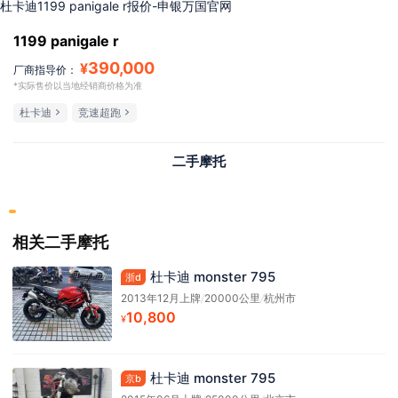
杜卡迪1199 panigale r报价-申银万国官网
1199 panigale r
390,000
¥
厂商指导价：
*实际售价以当地经销商价格为准
杜卡迪
竞速超跑
二手摩托
相关二手摩托
杜卡迪 monster 795
浙d
2013年12月上牌
/
20000公里
/
杭州市
10,800
¥
杜卡迪 monster 795
京b