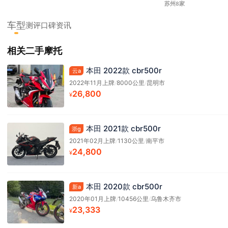
苏州8家
车型
测评
口碑
资讯
相关二手摩托
本田 2022款 cbr500r
云a
2022年11月上牌
/
8000公里
/
昆明市
26,800
¥
本田 2021款 cbr500r
浙g
2021年02月上牌
/
1130公里
/
南平市
24,800
¥
本田 2020款 cbr500r
新a
2020年01月上牌
/
10456公里
/
乌鲁木齐市
23,333
¥