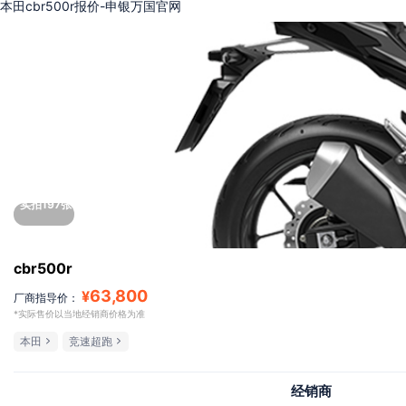
本田cbr500r报价-申银万国官网
实拍197张
cbr500r
63,800
¥
厂商指导价：
*实际售价以当地经销商价格为准
本田
竞速超跑
经销商