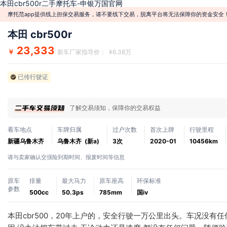
本田cbr500r二手摩托车-申银万国官网
摩托范app提供线上担保交易服务，请不要线下交易，脱离平台将无法保障你的资金安全
本田 cbr500r
23,333
￥
新车厂家指导价： ¥6.38万
已传行驶证
了解交易须知，保障你的交易权益
看车地点
车牌归属
过户次数
首次上牌
行驶里程
新疆乌鲁木齐
乌鲁木齐 (新a)
3次
2020-01
10456km
请与卖家确认交强险到期时间、报废时间等信息
原车
排量
最大马力
原车座高
环保标准
参数
500cc
50.3ps
785mm
国ⅳ
本田cbr500，20年上户的，安全行驶一万公里出头。车况没