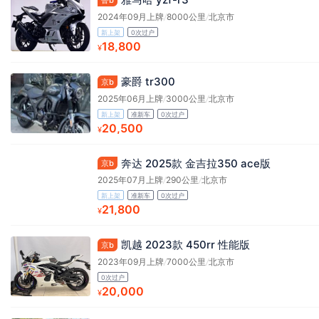
2024年09月上牌
/
8000公里
/
北京市
新上架
0次过户
18,800
¥
豪爵 tr300
京b
2025年06月上牌
/
3000公里
/
北京市
新上架
准新车
0次过户
20,500
¥
奔达 2025款 金吉拉350 ace版
京b
2025年07月上牌
/
290公里
/
北京市
新上架
准新车
0次过户
21,800
¥
凯越 2023款 450rr 性能版
京b
2023年09月上牌
/
7000公里
/
北京市
0次过户
20,000
¥