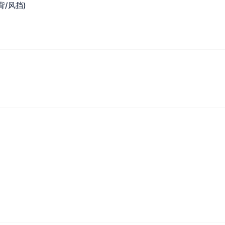
靠背/风挡)