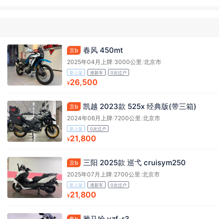
春风 450mt
京b
2025年04月上牌
/
3000公里
/
北京市
新上架
准新车
0次过户
26,500
¥
凯越 2023款 525x 经典版(带三箱)
京b
2024年06月上牌
/
7200公里
/
北京市
新上架
0次过户
21,800
¥
三阳 2025款 巡弋 cruisym250
京b
2025年07月上牌
/
2700公里
/
北京市
新上架
准新车
0次过户
21,800
¥
雅马哈 yzf-r3
鲁b