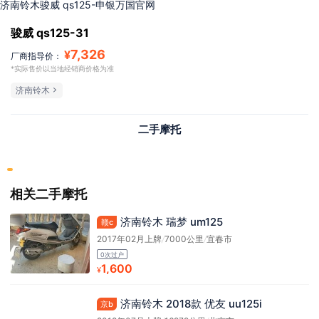
济南铃木骏威 qs125-申银万国官网
骏威 qs125-31
7,326
¥
厂商指导价：
*实际售价以当地经销商价格为准
济南铃木
二手摩托
相关二手摩托
济南铃木 瑞梦 um125
赣c
2017年02月上牌
/
7000公里
/
宜春市
0次过户
1,600
¥
济南铃木 2018款 优友 uu125i
京b