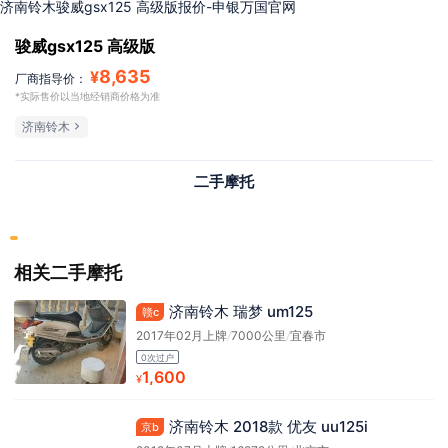
济南铃木骏威gsx125 高级版报价-申银万国官网
骏威gsx125 高级版
8,635
¥
厂商指导价：
*实际售价以当地经销商价格为准
济南铃木
二手摩托
相关二手摩托
济南铃木 瑞梦 um125
赣c
2017年02月上牌
/
7000公里
/
宜春市
0次过户
1,600
¥
济南铃木 2018款 优友 uu125i
京b