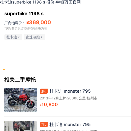
杜卡迪superbike 1198 s 报价-申银万国官网
superbike 1198 s
369,000
¥
厂商指导价：
*实际售价以当地经销商价格为准
杜卡迪
竞速超跑
相关二手摩托
杜卡迪 monster 795
浙d
2013年12月上牌
/
20000公里
/
杭州市
10,800
¥
杜卡迪 monster 795
京b